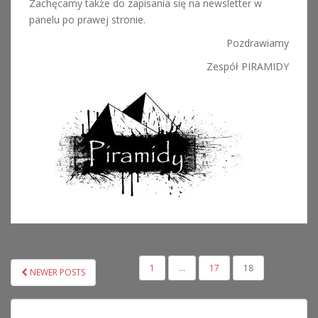
Zachęcamy także do zapisania się na newsletter w
panelu po prawej stronie.
Pozdrawiamy
Zespół PIRAMIDY
NAWIGACJA
1
…
17
18
NEWER POSTS
PO
WPISACH