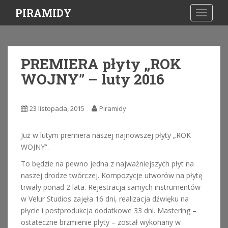
S
PIRAMIDY
TOGGLE
k
i
p
t
PREMIERA płyty „ROK
o
WOJNY” – luty 2016
m
a
i
23 listopada, 2015
Piramidy
n
c
o
Już w lutym premiera naszej najnowszej płyty „ROK
n
WOJNY”.
t
To będzie na pewno jedna z najważniejszych płyt na
e
naszej drodze twórczej. Kompozycje utworów na płytę
n
trwały ponad 2 lata. Rejestracja samych instrumentów
t
w Velur Studios zajęła 16 dni, realizacja dźwięku na
płycie i postprodukcja dodatkowe 33 dni. Mastering –
ostateczne brzmienie płyty – został wykonany w