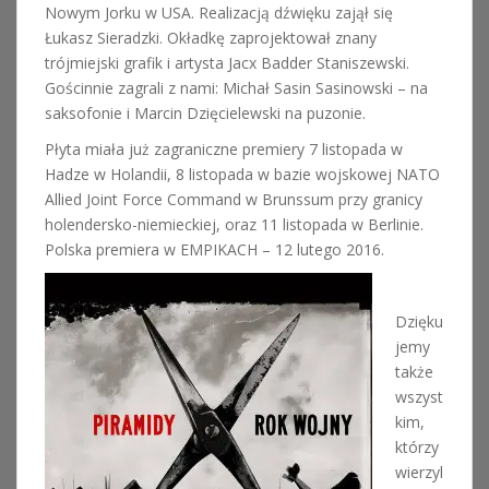
Nowym Jorku w USA. Realizacją dźwięku zajął się
Łukasz Sieradzki. Okładkę zaprojektował znany
trójmiejski grafik i artysta Jacx Badder Staniszewski.
Gościnnie zagrali z nami: Michał Sasin Sasinowski – na
saksofonie i Marcin Dzięcielewski na puzonie.
Płyta miała już zagraniczne premiery 7 listopada w
Hadze w Holandii, 8 listopada w bazie wojskowej NATO
Allied Joint Force Command w Brunssum przy granicy
holendersko-niemieckiej, oraz 11 listopada w Berlinie.
Polska premiera w EMPIKACH – 12 lutego 2016.
Dzięku
jemy
także
wszyst
kim,
którzy
wierzyl