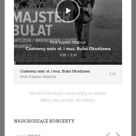
Piotr Kajetan Matczuk
Cudowny walc sł. i muz. Bułat Okudżawa
0:00
/
2:10
Cudowny walc sł. i muz. Bułat Okudżawa
2:10
Piotr Kajetan Matczuk
Możesz też kupić nasze płyty w sklepie
kliknij aby przejść do sklepu.
NADCHODZĄCE KONCERTY