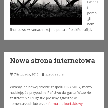
i w nas
i
pomo
gli
nam
finansowo w ramach akcji na portalu PolakPotrafi.pl.
Nowa strona internetowa
7 listopada, 2015
zzzqd sadfa
Witamy na nowej stronie zespołu PIRAMIDY, mamy
nadzieję, że przypadnie Państwu do gustu. Wszelkie
zastrzeżenia i sugestie prosimy zgłaszać w
komentarzach lub przez
formularz kontaktowy
.