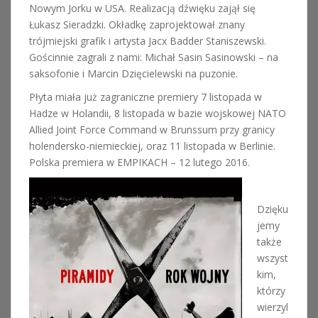
Nowym Jorku w USA. Realizacją dźwięku zajął się
Łukasz Sieradzki. Okładkę zaprojektował znany
trójmiejski grafik i artysta Jacx Badder Staniszewski.
Gościnnie zagrali z nami: Michał Sasin Sasinowski – na
saksofonie i Marcin Dzięcielewski na puzonie.
Płyta miała już zagraniczne premiery 7 listopada w
Hadze w Holandii, 8 listopada w bazie wojskowej NATO
Allied Joint Force Command w Brunssum przy granicy
holendersko-niemieckiej, oraz 11 listopada w Berlinie.
Polska premiera w EMPIKACH – 12 lutego 2016.
Dzięku
jemy
także
wszyst
kim,
którzy
wierzyl