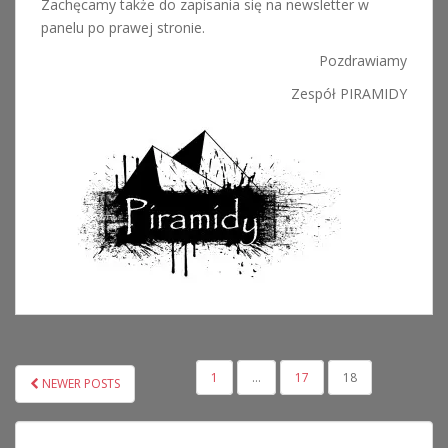
Zachęcamy także do zapisania się na newsletter w
panelu po prawej stronie.
Pozdrawiamy
Zespół PIRAMIDY
NAWIGACJA
1
…
17
18
NEWER POSTS
PO
WPISACH