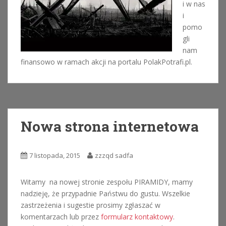
i w nas
i
pomo
gli
nam
finansowo w ramach akcji na portalu PolakPotrafi.pl.
Nowa strona internetowa
7 listopada, 2015
zzzqd sadfa
Witamy na nowej stronie zespołu PIRAMIDY, mamy
nadzieję, że przypadnie Państwu do gustu. Wszelkie
zastrzeżenia i sugestie prosimy zgłaszać w
komentarzach lub przez
formularz kontaktowy
.