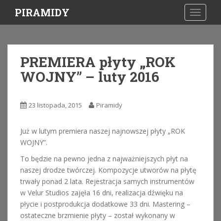
S
PIRAMIDY
TOGGLE
k
i
p
t
PREMIERA płyty „ROK
o
WOJNY” – luty 2016
m
a
i
23 listopada, 2015
Piramidy
n
c
o
Już w lutym premiera naszej najnowszej płyty „ROK
n
WOJNY”.
t
To będzie na pewno jedna z najważniejszych płyt na
e
naszej drodze twórczej. Kompozycje utworów na płytę
n
trwały ponad 2 lata. Rejestracja samych instrumentów
t
w Velur Studios zajęła 16 dni, realizacja dźwięku na
płycie i postprodukcja dodatkowe 33 dni. Mastering –
ostateczne brzmienie płyty – został wykonany w