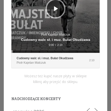
Piotr Kajetan Matczuk
Cudowny walc sł. i muz. Bułat Okudżawa
0:00
/
2:10
Cudowny walc sł. i muz. Bułat Okudżawa
2:10
Piotr Kajetan Matczuk
Możesz też kupić nasze płyty w sklepie
kliknij aby przejść do sklepu.
NADCHODZĄCE KONCERTY