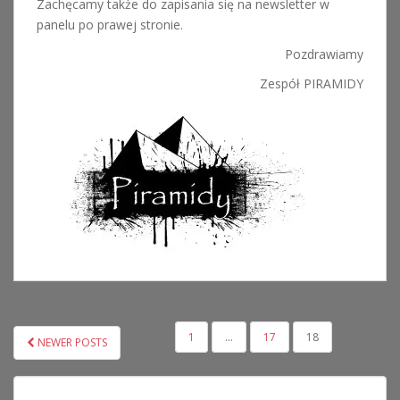
Zachęcamy także do zapisania się na newsletter w
panelu po prawej stronie.
Pozdrawiamy
Zespół PIRAMIDY
NAWIGACJA
1
…
17
18
NEWER POSTS
PO
WPISACH