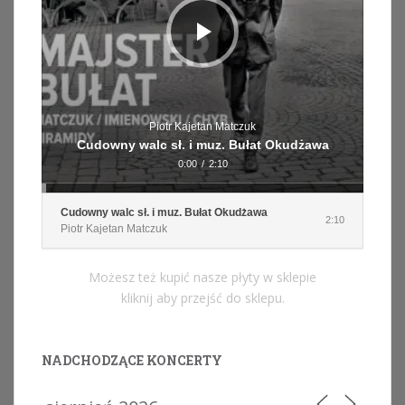
Piotr Kajetan Matczuk
Cudowny walc sł. i muz. Bułat Okudżawa
0:00
/
2:10
Cudowny walc sł. i muz. Bułat Okudżawa
2:10
Piotr Kajetan Matczuk
Możesz też kupić nasze płyty w sklepie
kliknij aby przejść do sklepu.
NADCHODZĄCE KONCERTY