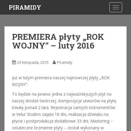
S
PIRAMIDY
TOGGLE
k
i
p
t
PREMIERA płyty „ROK
o
WOJNY” – luty 2016
m
a
i
23 listopada, 2015
Piramidy
n
c
o
Już w lutym premiera naszej najnowszej płyty „ROK
n
WOJNY”.
t
To będzie na pewno jedna z najważniejszych płyt na
e
naszej drodze twórczej. Kompozycje utworów na płytę
n
trwały ponad 2 lata. Rejestracja samych instrumentów
t
w Velur Studios zajęła 16 dni, realizacja dźwięku na
płycie i postprodukcja dodatkowe 33 dni. Mastering –
ostateczne brzmienie płyty – został wykonany w