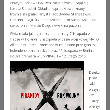
Nowym Jorku w USA. Realizacją dźwięku zajął się
Łukasz Sieradzki. Okładkę zaprojektował znany
trójmiejski grafik i artysta Jacx Badder Staniszewski.
Gościnnie zagrali z nami: Michał Sasin Sasinowski – na
saksofonie i Marcin Dzięcielewski na puzonie.
Płyta miała już zagraniczne premiery 7 listopada w
Hadze w Holandii, 8 listopada w bazie wojskowej NATO
Allied Joint Force Command w Brunssum przy granicy
holendersko-niemieckiej, oraz 11 listopada w Berlinie.
Polska premiera w EMPIKACH – 12 lutego 2016.
Dzięku
jemy
także
wszyst
kim,
którzy
wierzyl