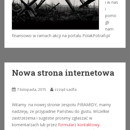
i w nas
i
pomo
gli
nam
finansowo w ramach akcji na portalu PolakPotrafi.pl.
Nowa strona internetowa
7 listopada, 2015
zzzqd sadfa
Witamy na nowej stronie zespołu PIRAMIDY, mamy
nadzieję, że przypadnie Państwu do gustu. Wszelkie
zastrzeżenia i sugestie prosimy zgłaszać w
komentarzach lub przez
formularz kontaktowy
.