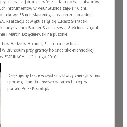
 płyt na naszej drodze twórczej. Kompozycje utworów
ych instrumentów w Velur Studios zajęła 16 dni,
 dodatkowe 33 dni. Mastering – ostateczne brzmienie
 Realizacją dźwięku zajął się Łukasz Sieradzki.
k i artysta Jacx Badder Staniszewski. Gościnnie zagrali
ie i Marcin Dzięcielewski na puzonie.
ada w Hadze w Holandii, 8 listopada w bazie
w Brunssum przy granicy holendersko-niemieckiej,
ra w EMPIKACH – 12 lutego 2016.
Dziękujemy także wszystkim, którzy wierzyli w nas
i pomogli nam finansowo w ramach akcji na
portalu PolakPotrafi.pl.