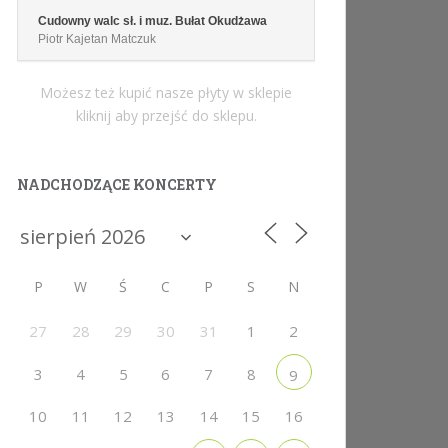
Cudowny walc sł. i muz. Bułat Okudżawa
Piotr Kajetan Matczuk
Możesz też kupić nasze płyty w sklepie
kliknij aby przejść do sklepu.
NADCHODZĄCE KONCERTY
P
W
Ś
C
P
S
N
27
28
29
30
31
1
2
3
4
5
6
7
8
9
10
11
12
13
14
15
16