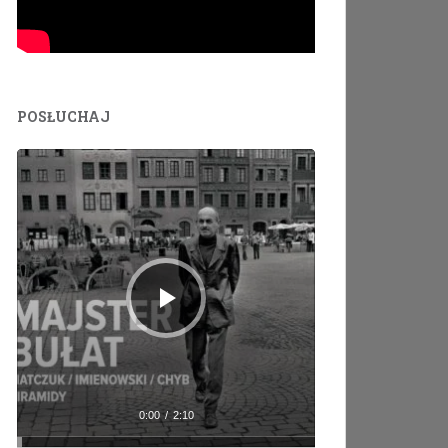
POSŁUCHAJ
Odtwarzacz
plików
dźwiękowych
0:00
/
2:10