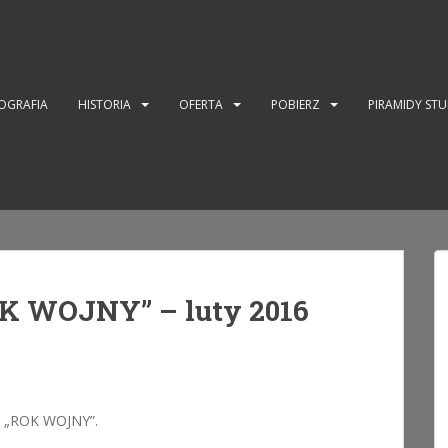
OGRAFIA
HISTORIA
OFERTA
POBIERZ
PIRAMIDY ST
K WOJNY” – luty 2016
ty „ROK WOJNY”.