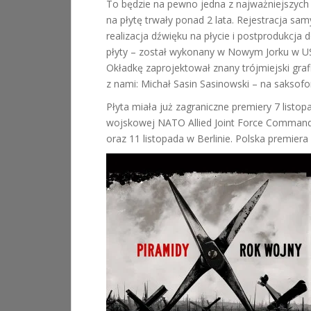
To będzie na pewno jedna z najważniejszych
na płytę trwały ponad 2 lata. Rejestracja sam
realizacja dźwięku na płycie i postprodukcja
płyty – został wykonany w Nowym Jorku w USA.
Okładkę zaprojektował znany trójmiejski grafi
z nami: Michał Sasin Sasinowski – na saksofon
Płyta miała już zagraniczne premiery 7 listop
wojskowej NATO Allied Joint Force Command 
oraz 11 listopada w Berlinie. Polska premie