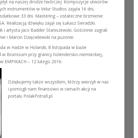
 płyt na naszej drodze twórczej. Kompozycje utworów
ych instrumentów w Velur Studios zajęła 16 dni,
 dodatkowe 33 dni. Mastering – ostateczne brzmienie
 Realizacją dźwięku zajął się Łukasz Sieradzki.
k i artysta Jacx Badder Staniszewski. Gościnnie zagrali
ie i Marcin Dzięcielewski na puzonie.
ada w Hadze w Holandii, 8 listopada w bazie
w Brunssum przy granicy holendersko-niemieckiej,
ra w EMPIKACH – 12 lutego 2016.
Dziękujemy także wszystkim, którzy wierzyli w nas
i pomogli nam finansowo w ramach akcji na
portalu PolakPotrafi.pl.