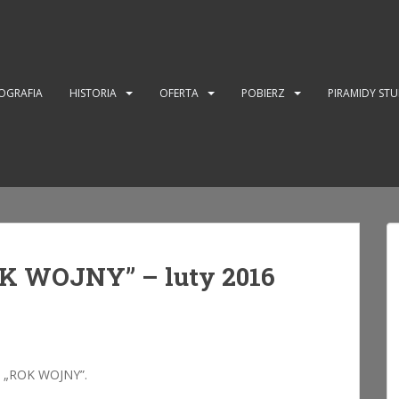
OGRAFIA
HISTORIA
OFERTA
POBIERZ
PIRAMIDY ST
K WOJNY” – luty 2016
ty „ROK WOJNY”.