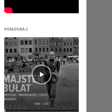
POSŁUCHAJ
Odtwarzacz
plików
dźwiękowych
0:00
/
2:10