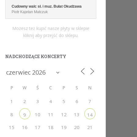
Cudowny walc sł. i muz. Bułat Okudżawa
Piotr Kajetan Matczuk
Możesz też kupić nasze płyty w sklepie
kliknij aby przejść do sklepu.
NADCHODZĄCE KONCERTY
P
W
Ś
C
P
S
N
1
2
3
4
5
6
7
8
10
11
12
13
9
14
15
16
17
18
19
20
21