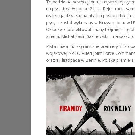
To będzie na pewno jedna z najważniejszych
na płytę trwały ponad 2 lata. Rejestracja sam
realizacja dźwięku na płycie i postprodukcja
płyty – został wykonany w Nowym Jorku w USA.
Okładkę zaprojektował znany trójmiejski grafi
z nami: Michał Sasin Sasinowski – na saksofon
Płyta miała już zagraniczne premiery 7 listop
wojskowej NATO Allied Joint Force Command 
oraz 11 listopada w Berlinie. Polska premie