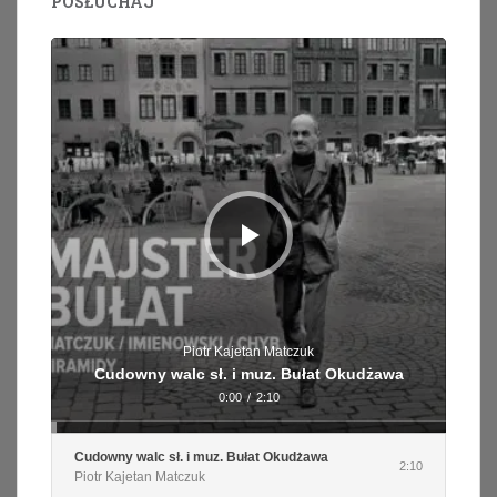
POSŁUCHAJ
Odtwarzacz
plików
dźwiękowych
Piotr Kajetan Matczuk
Cudowny walc sł. i muz. Bułat Okudżawa
0:00
/
2:10
Cudowny walc sł. i muz. Bułat Okudżawa
2:10
Piotr Kajetan Matczuk