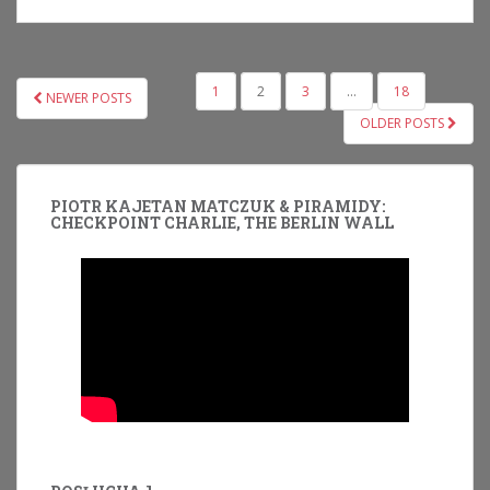
NAWIGACJA
1
2
3
…
18
NEWER POSTS
PO
OLDER POSTS
WPISACH
PIOTR KAJETAN MATCZUK & PIRAMIDY:
CHECKPOINT CHARLIE, THE BERLIN WALL