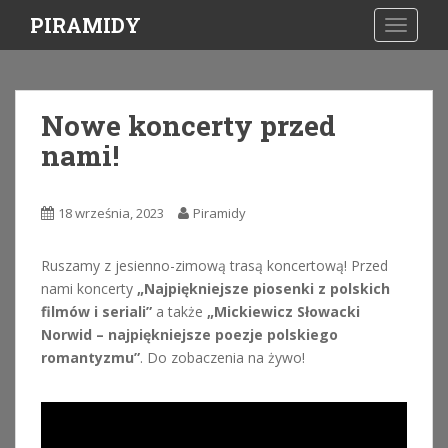
S
PIRAMIDY
TOGGLE
k
i
p
t
Nowe koncerty przed
o
nami!
m
a
i
18 września, 2023
Piramidy
n
c
o
Ruszamy z jesienno-zimową trasą koncertową! Przed
n
nami koncerty
„Najpiękniejsze piosenki z polskich
t
filmów i seriali”
a także
„Mickiewicz Słowacki
e
Norwid – najpiękniejsze poezje polskiego
n
romantyzmu”
. Do zobaczenia na żywo!
t