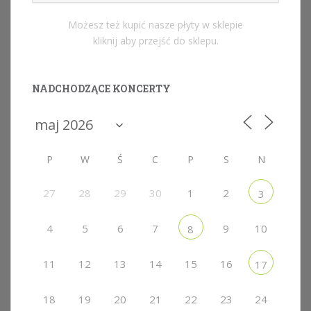
Możesz też kupić nasze płyty w sklepie
kliknij aby przejść do sklepu.
NADCHODZĄCE KONCERTY
P
W
Ś
C
P
S
N
27
28
29
30
1
2
3
4
5
6
7
9
10
8
11
12
13
14
15
16
17
18
19
20
21
22
23
24