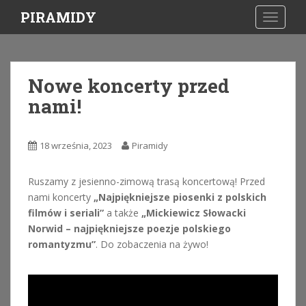
S
PIRAMIDY
TOGGLE
k
i
p
t
Nowe koncerty przed
o
nami!
m
a
i
18 września, 2023
Piramidy
n
c
o
Ruszamy z jesienno-zimową trasą koncertową! Przed
n
nami koncerty
„Najpiękniejsze piosenki z polskich
t
filmów i seriali”
a także
„Mickiewicz Słowacki
e
Norwid – najpiękniejsze poezje polskiego
n
romantyzmu”
. Do zobaczenia na żywo!
t