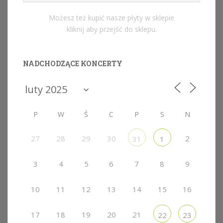
Możesz też kupić nasze płyty w sklepie
kliknij aby przejść do sklepu.
NADCHODZĄCE KONCERTY
P
W
Ś
C
P
S
N
27
28
29
30
2
31
1
3
4
5
6
7
8
9
10
11
12
13
14
15
16
17
18
19
20
21
22
23