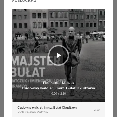
POSŁUCHAJ
Odtwarzacz
plików
dźwiękowych
Piotr Kajetan Matczuk
Cudowny walc sł. i muz. Bułat Okudżawa
0:00
/
2:10
Cudowny walc sł. i muz. Bułat Okudżawa
2:10
Piotr Kajetan Matczuk