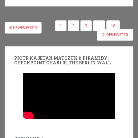
NAWIGACJA
1
2
3
…
18
NEWER POSTS
PO
OLDER POSTS
WPISACH
PIOTR KAJETAN MATCZUK & PIRAMIDY:
CHECKPOINT CHARLIE, THE BERLIN WALL