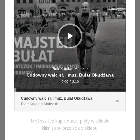
Piotr Kajetan Matczuk
Cudowny walc sł. i muz. Bułat Okudżawa
0:00
/
2:10
Cudowny walc sł. i muz. Bułat Okudżawa
2:10
Piotr Kajetan Matczuk
Możesz też kupić nasze płyty w sklepie
kliknij aby przejść do sklepu.