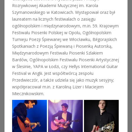
Rozrywkowej Akademii Muzycznej im. Karola
Szymanowskiego w Katowicach. Występował oraz był
laureatem na licznych festiwalach o zasięgu
ogólnopolskim i międzynarodowym, m.in. 59. Krajowym
Festiwalu Piosenki Polskiej w Opolu, Ogólnopolskim
Turnieju Poezji Śpiewanej we Włocławku, Biłgorajskich
Spotkaniach z Poezją Śpiewaną i Piosenką Autorską,
Międzynarodowym Festiwalu Piosenki Szlakiem
Bardów, Ogólnopolskim Festiwalu Piosenki Artystycznej
w Ślesinie, YAPA w Łodzi, czy Hellys International Guitar
Festival w Anglii. Jest współtwórcą zespołu
Przedwieczór, a także udziela się jako muzyk sesyjny;
współpracował m.in. z Karoliną Lizer i Maciejem
Miecznikowskim.