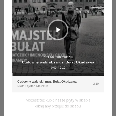
Piotr Kajetan Matczuk
Cudowny walc sł. i muz. Bułat Okudżawa
0:00
/
2:10
Cudowny walc sł. i muz. Bułat Okudżawa
2:10
Piotr Kajetan Matczuk
Możesz też kupić nasze płyty w sklepie
kliknij aby przejść do sklepu.