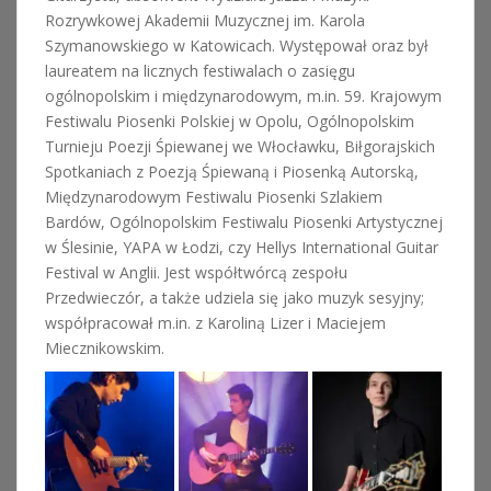
Rozrywkowej Akademii Muzycznej im. Karola
Szymanowskiego w Katowicach. Występował oraz był
laureatem na licznych festiwalach o zasięgu
ogólnopolskim i międzynarodowym, m.in. 59. Krajowym
Festiwalu Piosenki Polskiej w Opolu, Ogólnopolskim
Turnieju Poezji Śpiewanej we Włocławku, Biłgorajskich
Spotkaniach z Poezją Śpiewaną i Piosenką Autorską,
Międzynarodowym Festiwalu Piosenki Szlakiem
Bardów, Ogólnopolskim Festiwalu Piosenki Artystycznej
w Ślesinie, YAPA w Łodzi, czy Hellys International Guitar
Festival w Anglii. Jest współtwórcą zespołu
Przedwieczór, a także udziela się jako muzyk sesyjny;
współpracował m.in. z Karoliną Lizer i Maciejem
Miecznikowskim.