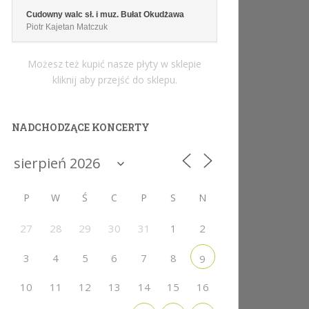
Cudowny walc sł. i muz. Bułat Okudżawa
Piotr Kajetan Matczuk
Możesz też kupić nasze płyty w sklepie
kliknij aby przejść do sklepu.
NADCHODZĄCE KONCERTY
P
W
Ś
C
P
S
N
27
28
29
30
31
1
2
3
4
5
6
7
8
9
10
11
12
13
14
15
16