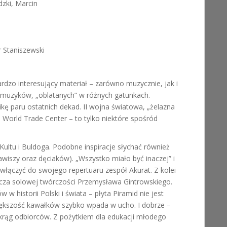
dzki, Marcin
.
r Staniszewski
ardzo interesujący materiał – zarówno muzycznie, jak i
h muzyków, „oblatanych” w różnych gatunkach.
kę paru ostatnich dekad. II wojna światowa, „żelazna
na World Trade Center – to tylko niektóre spośród
ultu i Buldoga. Podobne inspiracje słychać również
lawiszy oraz dęciaków). „Wszystko miało być inaczej” i
łączyć do swojego repertuaru zespół Akurat. Z kolei
cza solowej twórczości Przemysława Gintrowskiego.
w historii Polski i świata – płyta Piramid nie jest
ększość kawałków szybko wpada w ucho. I dobrze –
krąg odbiorców. Z pożytkiem dla edukacji młodego