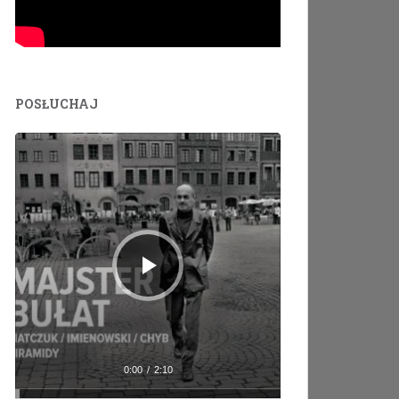
POSŁUCHAJ
Odtwarzacz
plików
dźwiękowych
0:00
/
2:10