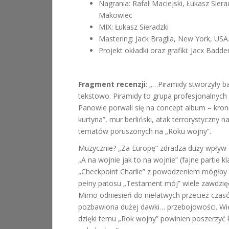
Nagrania: Rafał Maciejski, Łukasz Siera
Makowiec
MIX: Łukasz Sieradzki
Mastering: Jack Braglia, New York, USA
Projekt okładki oraz grafiki: Jacx Badde
Fragment recenzji
: „…Piramidy stworzyły b
tekstowo. Piramidy to grupa profesjonalnyc
Panowie porwali się na concept album – kroni
kurtyna”, mur berliński, atak terrorystyczny 
tematów poruszonych na „Roku wojny”.
Muzycznie? „Za Europę” zdradza duży wpływ K
„A na wojnie jak to na wojnie” (fajne partie k
„Checkpoint Charlie” z powodzeniem mógłby w
pełny patosu „Testament mój” wiele zawdzię
Mimo odniesień do niełatwych przecież czasów 
pozbawiona dużej dawki… przebojowości. Wi
dzięki temu „Rok wojny” powinien poszerzyć 