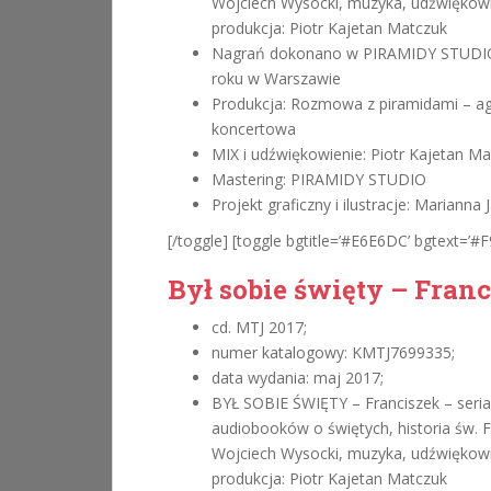
Wojciech Wysocki, muzyka, udźwiękowi
produkcja: Piotr Kajetan Matczuk
Nagrań dokonano w PIRAMIDY STUDIO
roku w Warszawie
Produkcja: Rozmowa z piramidami – a
koncertowa
MIX i udźwiękowienie: Piotr Kajetan M
Mastering: PIRAMIDY STUDIO
Projekt graficzny i ilustracje: Marianna
[/toggle] [toggle bgtitle=’#E6E6DC’ bgtext=’#F9
Był sobie święty – Fran
cd. MTJ 2017;
numer katalogowy: KMTJ7699335;
data wydania: maj 2017;
BYŁ SOBIE ŚWIĘTY – Franciszek – seria
audiobooków o świętych, historia św. F
Wojciech Wysocki, muzyka, udźwiękowi
produkcja: Piotr Kajetan Matczuk