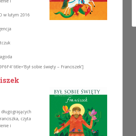
enie i
 w lutym 2016
gencja
atczuk
 Jagoda
F6F4′ title=’Był sobie święty – Franciszek’]
ciszek
 długogrających
ranciszka, czyta
enie i