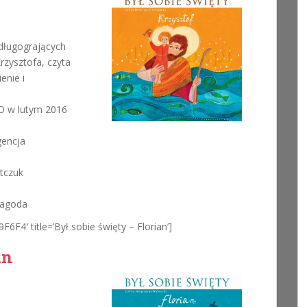
długogrających
rzysztofa, czyta
enie i
 w lutym 2016
gencja
atczuk
 Jagoda
F6F4′ title=’Był sobie święty – Florian’]
an