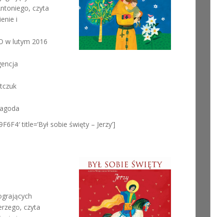
Antoniego, czyta
enie i
 w lutym 2016
gencja
atczuk
 Jagoda
F6F4′ title=’Był sobie święty – Jerzy’]
ogrających
erzego, czyta