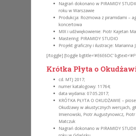
Nagrań dokonano w PIRAMIDY STUDIO
roku w Warszawie
Produkcja: Rozmowa z piramidami – a
koncertowa
MIX i udźwiękowienie: Piotr Kajetan M
Mastering: PIRAMIDY STUDIO
Projekt graficzny i ilustracje: Marianna
[/toggle] [toggle bgtitle=’#E6E6DC’ bgtext=’#F
Krótka Płyta o Okudżaw
cd. MTJ 2017;
numer katalogowy: 11764;
data wydania: 07.05.2017;
KRÓTKA PŁYTA O OKUDŻAWIE – piosen
Okudżawy w akustycznych wersjach, gi
Imienowski, Piotr Augustynowicz, Piotr
Matczuk
Nagrań dokonano w PIRAMIDY STUDIO
roku w Gdańsku