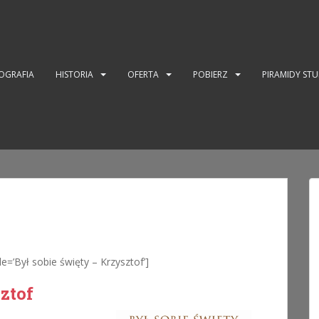
OGRAFIA
HISTORIA
OFERTA
POBIERZ
PIRAMIDY ST
le=’Był sobie święty – Krzysztof’]
ztof