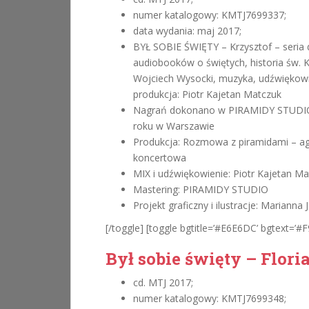
numer katalogowy: KMTJ7699337;
data wydania: maj 2017;
BYŁ SOBIE ŚWIĘTY – Krzysztof – seria 
audiobooków o świętych, historia św. K
Wojciech Wysocki, muzyka, udźwiękowi
produkcja: Piotr Kajetan Matczuk
Nagrań dokonano w PIRAMIDY STUDIO
roku w Warszawie
Produkcja: Rozmowa z piramidami – a
koncertowa
MIX i udźwiękowienie: Piotr Kajetan M
Mastering: PIRAMIDY STUDIO
Projekt graficzny i ilustracje: Marianna
[/toggle] [toggle bgtitle=’#E6E6DC’ bgtext=’#F9
Był sobie święty – Flori
cd. MTJ 2017;
numer katalogowy: KMTJ7699348;