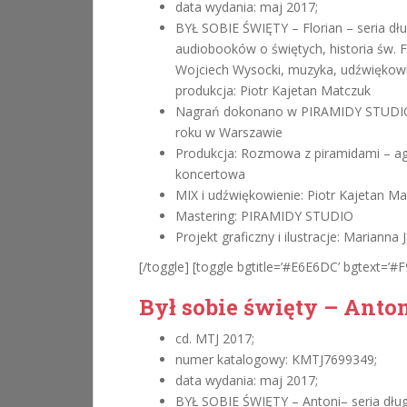
data wydania: maj 2017;
BYŁ SOBIE ŚWIĘTY – Florian – seria dł
audiobooków o świętych, historia św. F
Wojciech Wysocki, muzyka, udźwiękowi
produkcja: Piotr Kajetan Matczuk
Nagrań dokonano w PIRAMIDY STUDIO
roku w Warszawie
Produkcja: Rozmowa z piramidami – a
koncertowa
MIX i udźwiękowienie: Piotr Kajetan M
Mastering: PIRAMIDY STUDIO
Projekt graficzny i ilustracje: Marianna
[/toggle] [toggle bgtitle=’#E6E6DC’ bgtext=’#F9
Był sobie święty – Anto
cd. MTJ 2017;
numer katalogowy: KMTJ7699349;
data wydania: maj 2017;
BYŁ SOBIE ŚWIĘTY – Antoni– seria dłu