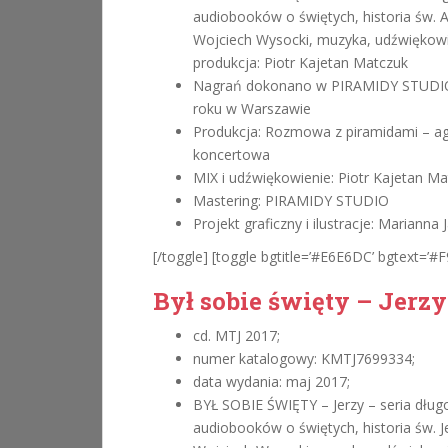
audiobooków o świętych, historia św. 
Wojciech Wysocki, muzyka, udźwiękowi
produkcja: Piotr Kajetan Matczuk
Nagrań dokonano w PIRAMIDY STUDIO
roku w Warszawie
Produkcja: Rozmowa z piramidami – a
koncertowa
MIX i udźwiękowienie: Piotr Kajetan M
Mastering: PIRAMIDY STUDIO
Projekt graficzny i ilustracje: Marianna
[/toggle] [toggle bgtitle=’#E6E6DC’ bgtext=’#F9
Był sobie święty – Jerzy
cd. MTJ 2017;
numer katalogowy: KMTJ7699334;
data wydania: maj 2017;
BYŁ SOBIE ŚWIĘTY – Jerzy – seria dług
audiobooków o świętych, historia św. J