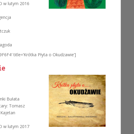
 w lutym 2016
gencja
atczuk
 Jagoda
9F6F4′ title=’Krótka Płyta o Okudżawie’]
ie
ki Bułata
tary: Tomasz
 Kajetan
 w lutym 2017