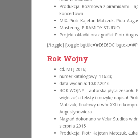
Produkcja: Rozmowa z piramidami – a
koncertowa
MIX: Piotr Kajetan Matczuk, Piotr Aug
Mastering: PIRAMIDY STUDIO
Projekt okładki oraz grafiki: Piotr Augu
[/toggle] [toggle bgtitle=’#E6E6DC’ bgtext=’#F
Rok Wojny
cd. MTJ 2016;
numer katalogowy: 11623;
data wydania: 10.02.2016;
ROK WOJNY – autorska płyta zespołu 
większości teksty i muzykę napisał Piot
Matczuk, finałowy utwór XXI to kompoz
Augustynowicza.
Nagrań dokonano w Velur Studios w dn
sierpnia 2015
Produkcja: Piotr Kajetan Matczuk, Łuka