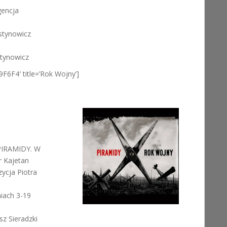
gencja
ustynowicz
stynowicz
9F6F4′ title=’Rok Wojny’]
PIRAMIDY. W
r Kajetan
ycja Piotra
iach 3-19
sz Sieradzki