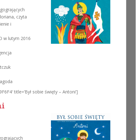
ugogrających
loriana, czyta
enie i
 w lutym 2016
gencja
atczuk
 Jagoda
F6F4′ title=’Był sobie święty – Antoni’]
ni
gogrających