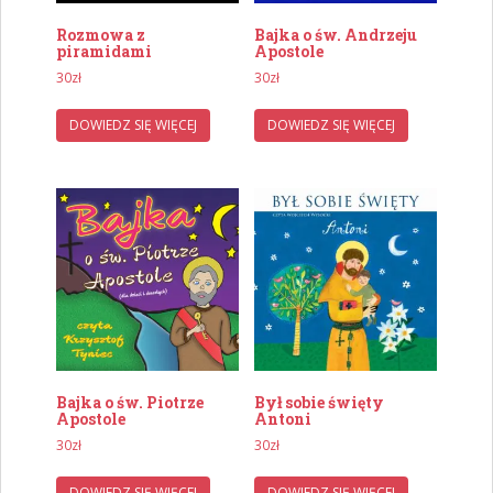
Rozmowa z
Bajka o św. Andrzeju
piramidami
Apostole
30
zł
30
zł
DOWIEDZ SIĘ WIĘCEJ
DOWIEDZ SIĘ WIĘCEJ
Bajka o św. Piotrze
Był sobie święty
Apostole
Antoni
30
zł
30
zł
DOWIEDZ SIĘ WIĘCEJ
DOWIEDZ SIĘ WIĘCEJ