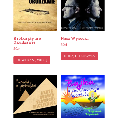
Krótka płyta o
Nasz Wysocki
Okudżawie
30
zł
50
zł
DODAJ DO KOSZYKA
DOWIEDZ SIĘ WIĘCEJ