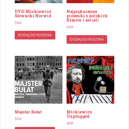
DVD: Mickiewicz
Najpiękniejsze
Słowacki Norwid
piosenki z polskich
filmów i seriali
50
zł
50
zł
DODAJ DO KOSZYKA
DODAJ DO KOSZYKA
Majster Bułat
Mickiewicz
Unplugged
50
zł
40
zł