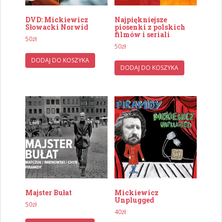
DVD: Mickiewicz
Najpiękniejsze
Słowacki Norwid
piosenki z polskich
filmów i seriali
50
zł
50
zł
DODAJ DO KOSZYKA
DODAJ DO KOSZYKA
Majster Bułat
Mickiewicz
Unplugged
50
zł
40
zł