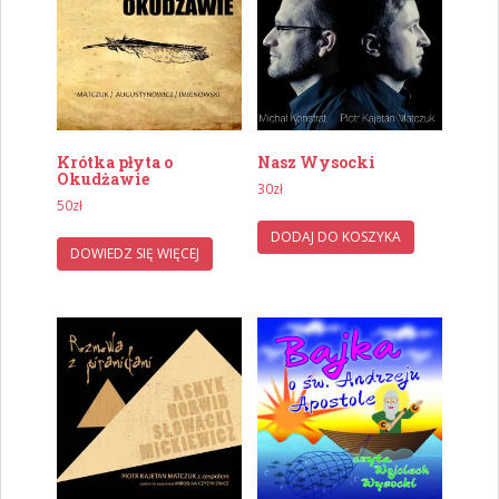
Krótka płyta o
Nasz Wysocki
Okudżawie
30
zł
50
zł
DODAJ DO KOSZYKA
DOWIEDZ SIĘ WIĘCEJ