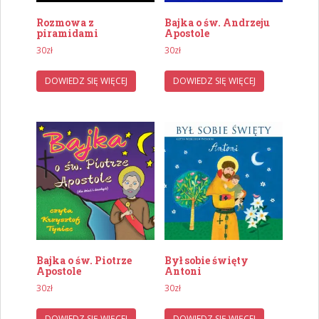
Rozmowa z
Bajka o św. Andrzeju
piramidami
Apostole
30
zł
30
zł
DOWIEDZ SIĘ WIĘCEJ
DOWIEDZ SIĘ WIĘCEJ
Bajka o św. Piotrze
Był sobie święty
Apostole
Antoni
30
zł
30
zł
DOWIEDZ SIĘ WIĘCEJ
DOWIEDZ SIĘ WIĘCEJ