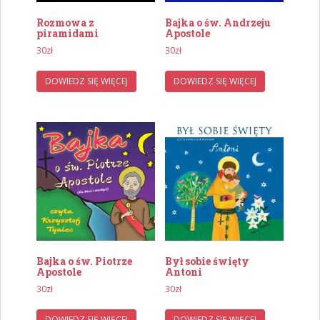
Rozmowa z
Bajka o św. Andrzeju
piramidami
Apostole
30
zł
30
zł
DOWIEDZ SIĘ WIĘCEJ
DOWIEDZ SIĘ WIĘCEJ
Bajka o św. Piotrze
Był sobie święty
Apostole
Antoni
30
zł
30
zł
DOWIEDZ SIĘ WIĘCEJ
DOWIEDZ SIĘ WIĘCEJ