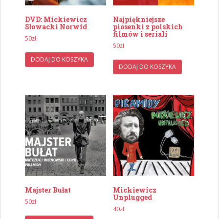
DVD: Mickiewicz
Najpiękniejsze
Słowacki Norwid
piosenki z polskich
filmów i seriali
50
zł
50
zł
DODAJ DO KOSZYKA
DODAJ DO KOSZYKA
Majster Bułat
Mickiewicz
Unplugged
50
zł
40
zł