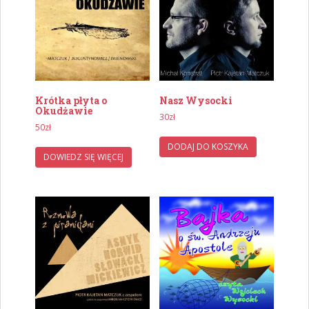
Krótka płyta o
Nasz Wysocki
Okudżawie
30
zł
50
zł
DODAJ DO KOSZYKA
DOWIEDZ SIĘ WIĘCEJ