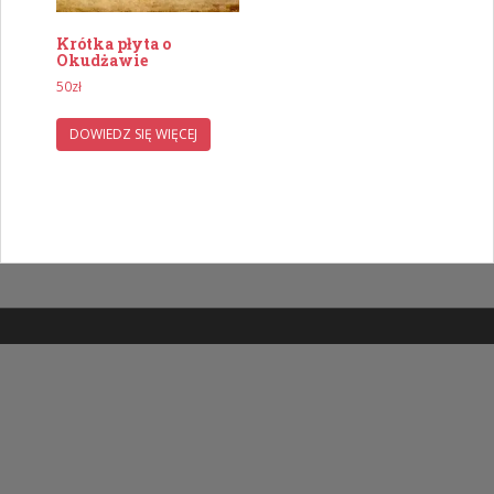
Krótka płyta o
Okudżawie
50
zł
DOWIEDZ SIĘ WIĘCEJ