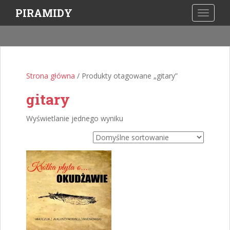
S
PIRAMIDY
TOGGLE
k
i
p
t
o
Strona główna
/ Produkty otagowane „gitary”
m
a
gitary
i
n
Wyświetlanie jednego wyniku
c
o
n
t
e
n
t