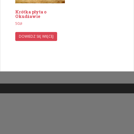
Krótka płyta o
Okudżawie
50
zł
DOWIEDZ SIĘ WIĘCEJ