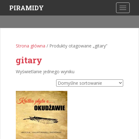
S
PIRAMIDY
TOGGLE
k
i
p
t
o
Strona główna
/ Produkty otagowane „gitary”
m
a
gitary
i
n
Wyświetlanie jednego wyniku
c
o
n
t
e
n
t