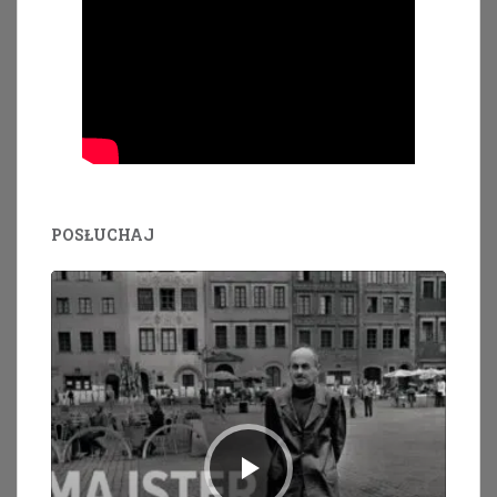
POSŁUCHAJ
Odtwarzacz
plików
dźwiękowych