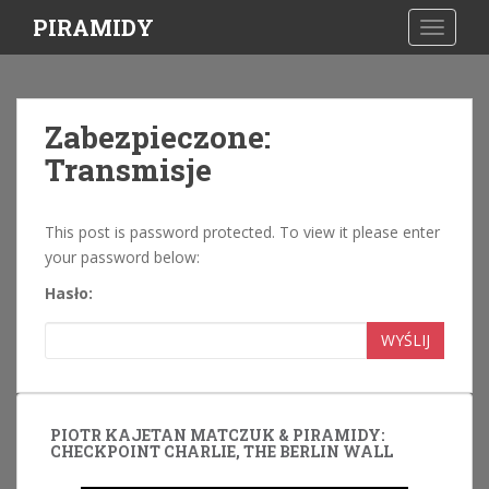
S
PIRAMIDY
TOGGLE
k
i
p
t
Zabezpieczone:
o
Transmisje
m
a
i
This post is password protected. To view it please enter
n
your password below:
c
o
Hasło:
n
t
WYŚLIJ
e
n
t
PIOTR KAJETAN MATCZUK & PIRAMIDY:
CHECKPOINT CHARLIE, THE BERLIN WALL