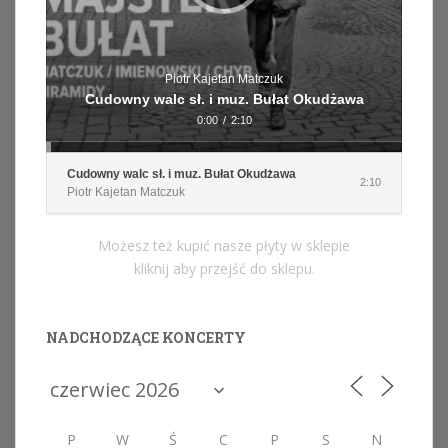
Piotr Kajetan Matczuk
Cudowny walc sł. i muz. Bułat Okudżawa
0:00
/
2:10
Cudowny walc sł. i muz. Bułat Okudżawa
2:10
Piotr Kajetan Matczuk
Możesz też kupić nasze płyty w sklepie
kliknij aby przejść do sklepu.
NADCHODZĄCE KONCERTY
P
W
Ś
C
P
S
N