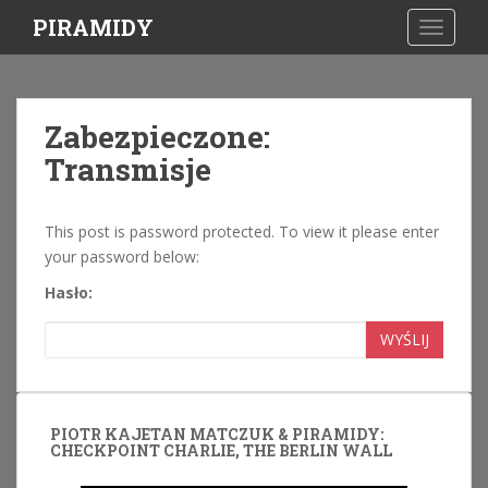
S
PIRAMIDY
TOGGLE
k
i
p
t
Zabezpieczone:
o
Transmisje
m
a
i
This post is password protected. To view it please enter
n
your password below:
c
o
Hasło:
n
t
WYŚLIJ
e
n
t
PIOTR KAJETAN MATCZUK & PIRAMIDY:
CHECKPOINT CHARLIE, THE BERLIN WALL