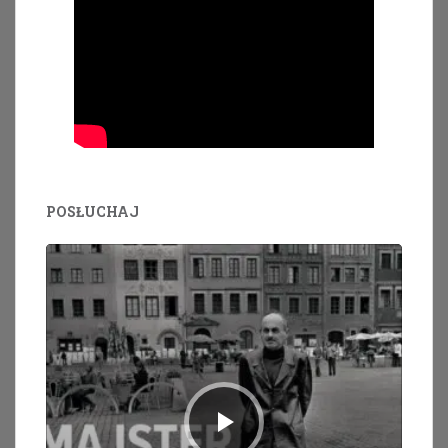
POSŁUCHAJ
Odtwarzacz
plików
dźwiękowych