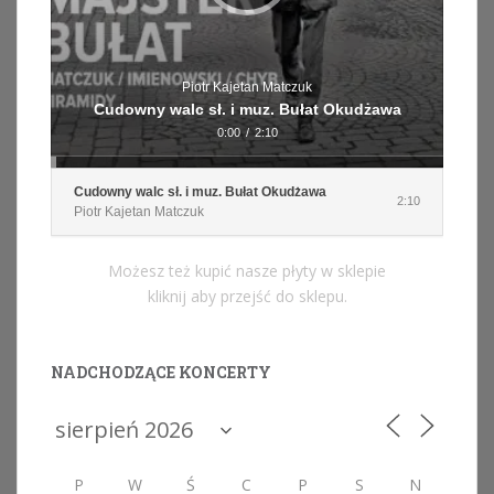
Piotr Kajetan Matczuk
Cudowny walc sł. i muz. Bułat Okudżawa
0:00
/
2:10
Cudowny walc sł. i muz. Bułat Okudżawa
2:10
Piotr Kajetan Matczuk
Możesz też kupić nasze płyty w sklepie
kliknij aby przejść do sklepu.
NADCHODZĄCE KONCERTY
P
W
Ś
C
P
S
N