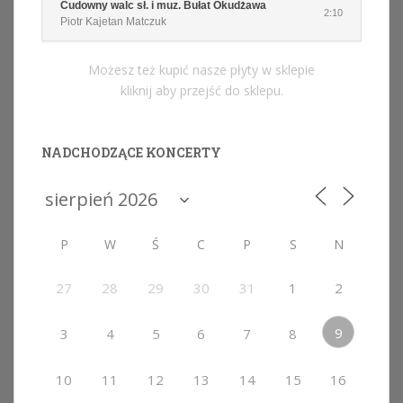
Cudowny walc sł. i muz. Bułat Okudżawa
2:10
Piotr Kajetan Matczuk
Możesz też kupić nasze płyty w sklepie
kliknij aby przejść do sklepu.
NADCHODZĄCE KONCERTY
P
W
Ś
C
P
S
N
27
28
29
30
31
1
2
9
3
4
5
6
7
8
10
11
12
13
14
15
16