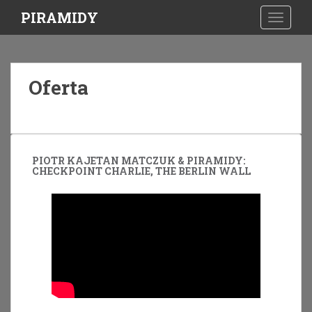
S
PIRAMIDY
TOGGLE
k
i
p
t
Oferta
o
m
a
i
n
PIOTR KAJETAN MATCZUK & PIRAMIDY:
c
CHECKPOINT CHARLIE, THE BERLIN WALL
o
n
t
e
n
t