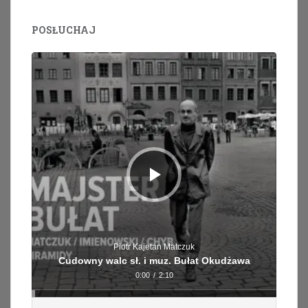
POSŁUCHAJ
Odtwarzacz
plików
dźwiękowych
Piotr Kajetan Matczuk
Cudowny walc sł. i muz. Bułat Okudżawa
0:00
/
2:10