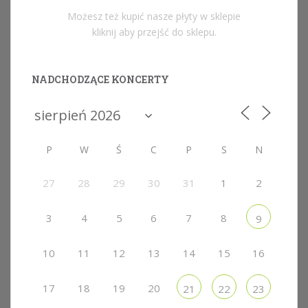
Możesz też kupić nasze płyty w sklepie
kliknij aby przejść do sklepu.
NADCHODZĄCE KONCERTY
P
W
Ś
C
P
S
N
27
28
29
30
31
1
2
3
4
5
6
7
8
9
10
11
12
13
14
15
16
17
18
19
20
21
22
23