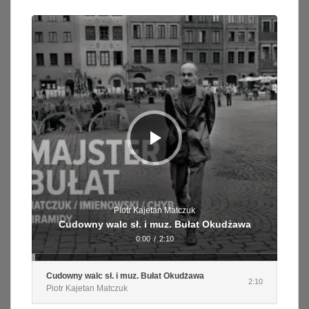
Odtwarzacz
plików
dźwiękowych
Piotr Kajetan Matczuk
Cudowny walc sł. i muz. Bułat Okudżawa
0:00
/
2:10
Cudowny walc sł. i muz. Bułat Okudżawa
2:10
Piotr Kajetan Matczuk