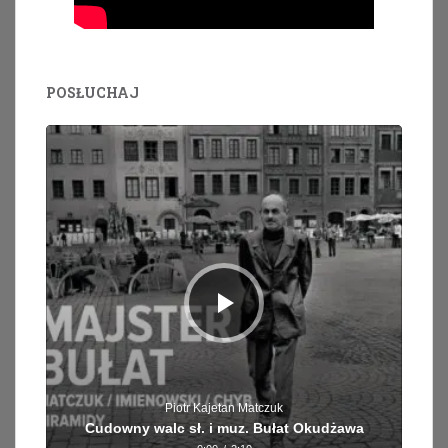
POSŁUCHAJ
Odtwarzacz
plików
dźwiękowych
Piotr Kajetan Matczuk
Cudowny walc sł. i muz. Bułat Okudżawa