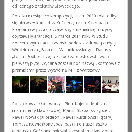
od jednego z tekstów Słowackiego.
Po kilku miesiącach kompozycji, latem 2010 roku odbył
się pierwszy koncert w Kościerzynie na Kaszubach.
Program cały czas rozwijał się, zmieniali się muzycy,
dojrzewały aranżacje. 5 marca 2011 roku w Studiu
Koncertowym Radia Gdańsk, podczas kultowej audycji
Włodzimierza „Basiora” Machnikowskiego i Dariusza
„Łosia” Podbereskiego zespół zarejestrował swoją
pierwszą płytę. Wydana została pod nazwą „Rozmowa z
piramidami” przez Wytwórnę MTJ z Warszawy.
Początkowy skład tworzyli: Piotr Kajetan Matczuk
(instrumenty klawiszowe), Marcin Skaba (skrzypce),
Paweł Nowak (akordeon), Paweł Ruszkowski (gitary),
Tomasz Nowik (kontrabas, bas) i Tomasz Paszko
(perkusja). Gościnnie śpiewał z zespołem słynny bard i