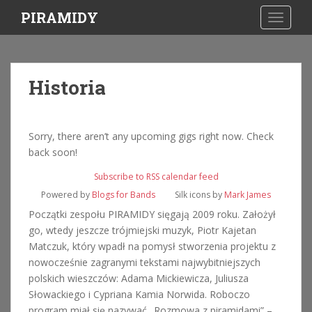
S
PIRAMIDY
TOGGLE
k
i
p
t
Historia
o
m
a
i
Sorry, there aren’t any upcoming gigs right now. Check
n
back soon!
c
Subscribe to RSS calendar feed
o
Powered by
Blogs for Bands
Silk icons by
Mark James
n
Początki zespołu PIRAMIDY sięgają 2009 roku. Założył
t
go, wtedy jeszcze trójmiejski muzyk, Piotr Kajetan
e
Matczuk, który wpadł na pomysł stworzenia projektu z
n
nowocześnie zagranymi tekstami najwybitniejszych
t
polskich wieszczów: Adama Mickiewicza, Juliusza
Słowackiego i Cypriana Kamia Norwida. Roboczo
program miał się nazywać „Rozmowa z piramidami” –