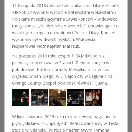
11 listopada 2018 roku w Solecznikach na Litwie zespół
PIRAMIDY wykonał wspólnie z litewskimi wokalistami i
Polakami mieszkającymi na Litwie koncert – widowisko
muzyczne pt. „Na drodze do wolności”, opowiadające o
wspólnych drogach do wolności Polski i Litwy. Koncert
wykonany był w dwóch językach. Widowisko
reżyserował Piotr Kajetan Matczuk.
Na początku 2019 roku zespół PIRAMIDY po raz
pierwszy koncertował w Stanach Zjednoczonych w
południowej Kalifornii oraz w Meksyku, m.in. w Los
Angeles, w San Diego, w El Cajon czy w Laguna-Hills –
Orange County. Zespół odwiedził również Tijuanę.
W lipcu i sierpniu 2019 roku rozpoczęły się nagrania do
płyty „Mickiewicz Unplugged”. Realizowane były w Tesla
Studio w Gdańsku, w studio nagraniowym Tymona