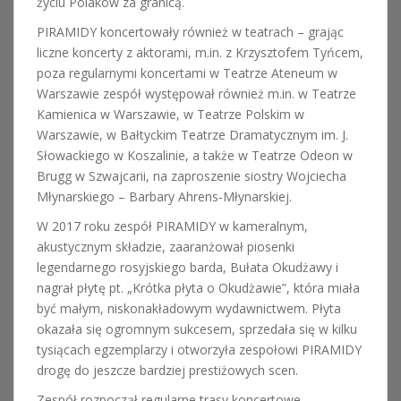
życiu Polaków za granicą.
PIRAMIDY koncertowały również w teatrach – grając
liczne koncerty z aktorami, m.in. z Krzysztofem Tyńcem,
poza regularnymi koncertami w Teatrze Ateneum w
Warszawie zespół występował również m.in. w Teatrze
Kamienica w Warszawie, w Teatrze Polskim w
Warszawie, w Bałtyckim Teatrze Dramatycznym im. J.
Słowackiego w Koszalinie, a także w Teatrze Odeon w
Brugg w Szwajcarii, na zaproszenie siostry Wojciecha
Młynarskiego – Barbary Ahrens-Młynarskiej.
W 2017 roku zespół PIRAMIDY w kameralnym,
akustycznym składzie, zaaranżował piosenki
legendarnego rosyjskiego barda, Bułata Okudżawy i
nagrał płytę pt. „Krótka płyta o Okudżawie”, która miała
być małym, niskonakładowym wydawnictwem. Płyta
okazała się ogromnym sukcesem, sprzedała się w kilku
tysiącach egzemplarzy i otworzyła zespołowi PIRAMIDY
drogę do jeszcze bardziej prestiżowych scen.
Zespół rozpoczął regularne trasy koncertowe,