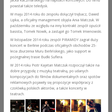
Jacka Kaczmarskiego na napisach końcowych. Do filmu
powstał także teledysk.
W maju 2014 roku do zespołu dołączył trębacz, Dawid
Lipka, a oficjalny management objęła Ania Matczuk. W
październiku ze względu na inny kontrakt zespół opuścił
basista, Tomek Nowik, a zastąpił go Tomek Imienowski.
W listopadzie 2014 roku zespół PIRAMIDY zagrał duży
koncert w Berlinie podczas oficjalnych obchodów 25-
lecia zburzenia Muru Berlińskiego, jako support w
pożegnalnej trasie Budki Suflera.
W 2014 roku Piotr Kajetan Matczuk rozpoczął także na
dobre przygodę z muzyką teatralną, po udanych
kompozycjach do filmów dokumentalnych oraz spotów
reklamowych pojawiły się propozycje współpracy z
czołówką polskich aktorów, a także koncerty w
teatrach.