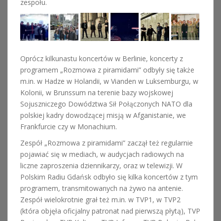
zespołu.
Oprócz kilkunastu koncertów w Berlinie, koncerty z
programem „Rozmowa z piramidami” odbyły się także
m.in. w Hadze w Holandii, w Vianden w Luksemburgu, w
Kolonii, w Brunssum na terenie bazy wojskowej
Sojuszniczego Dowództwa Sił Połączonych NATO dla
polskiej kadry dowodzącej misją w Afganistanie, we
Frankfurcie czy w Monachium.
Zespół „Rozmowa z piramidami” zaczął też regularnie
pojawiać się w mediach, w audycjach radiowych na
liczne zaproszenia dziennikarzy, oraz w telewizji. W
Polskim Radiu Gdańsk odbyło się kilka koncertów z tym
programem, transmitowanych na żywo na antenie.
Zespół wielokrotnie grał też m.in. w TVP1, w TVP2
(która objęła oficjalny patronat nad pierwszą płytą), TVP