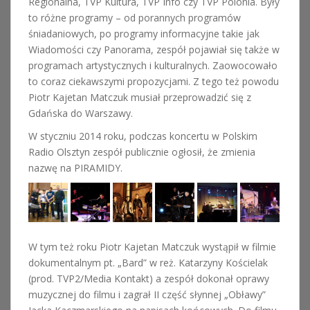
Regionalna, TVP Kultura, TVP Info czy TVP Polonia. Były
to różne programy – od porannych programów
śniadaniowych, po programy informacyjne takie jak
Wiadomości czy Panorama, zespół pojawiał się także w
programach artystycznych i kulturalnych. Zaowocowało
to coraz ciekawszymi propozycjami. Z tego też powodu
Piotr Kajetan Matczuk musiał przeprowadzić się z
Gdańska do Warszawy.
W styczniu 2014 roku, podczas koncertu w Polskim
Radio Olsztyn zespół publicznie ogłosił, że zmienia
nazwę na PIRAMIDY.
W tym też roku Piotr Kajetan Matczuk wystąpił w filmie
dokumentalnym pt. „Bard” w reż. Katarzyny Kościelak
(prod. TVP2/Media Kontakt) a zespół dokonał oprawy
muzycznej do filmu i zagrał II część słynnej „Obławy”