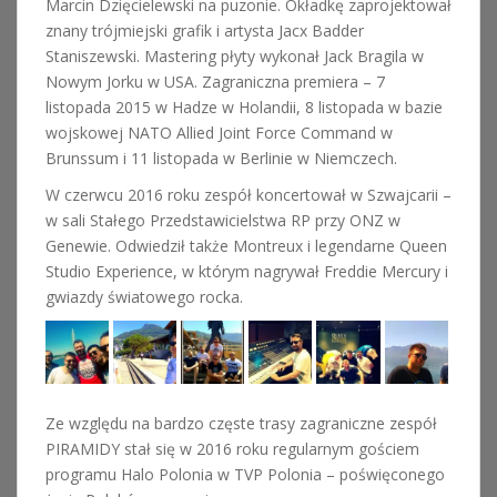
Marcin Dzięcielewski na puzonie. Okładkę zaprojektował
znany trójmiejski grafik i artysta Jacx Badder
Staniszewski. Mastering płyty wykonał Jack Bragila w
Nowym Jorku w USA. Zagraniczna premiera – 7
listopada 2015 w Hadze w Holandii, 8 listopada w bazie
wojskowej NATO Allied Joint Force Command w
Brunssum i 11 listopada w Berlinie w Niemczech.
W czerwcu 2016 roku zespół koncertował w Szwajcarii –
w sali Stałego Przedstawicielstwa RP przy ONZ w
Genewie. Odwiedził także Montreux i legendarne Queen
Studio Experience, w którym nagrywał Freddie Mercury i
gwiazdy światowego rocka.
Ze względu na bardzo częste trasy zagraniczne zespół
PIRAMIDY stał się w 2016 roku regularnym gościem
programu Halo Polonia w TVP Polonia – poświęconego