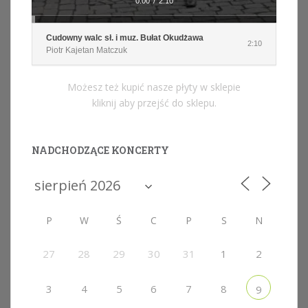
0:00
/
2:10
Cudowny walc sł. i muz. Bułat Okudżawa
2:10
Piotr Kajetan Matczuk
Możesz też kupić nasze płyty w sklepie
kliknij aby przejść do sklepu.
NADCHODZĄCE KONCERTY
P
W
Ś
C
P
S
N
27
28
29
30
31
1
2
3
4
5
6
7
8
9