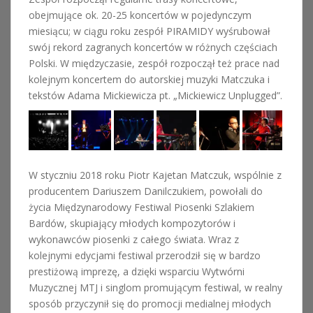
obejmujące ok. 20-25 koncertów w pojedynczym
miesiącu; w ciągu roku zespół PIRAMIDY wyśrubował
swój rekord zagranych koncertów w różnych częściach
Polski. W międzyczasie, zespół rozpoczął też prace nad
kolejnym koncertem do autorskiej muzyki Matczuka i
tekstów Adama Mickiewicza pt. „Mickiewicz Unplugged”.
W styczniu 2018 roku Piotr Kajetan Matczuk, wspólnie z
producentem Dariuszem Danilczukiem, powołali do
życia Międzynarodowy Festiwal Piosenki Szlakiem
Bardów, skupiający młodych kompozytorów i
wykonawców piosenki z całego świata. Wraz z
kolejnymi edycjami festiwal przerodził się w bardzo
prestiżową imprezę, a dzięki wsparciu Wytwórni
Muzycznej MTJ i singlom promującym festiwal, w realny
sposób przyczynił się do promocji medialnej młodych