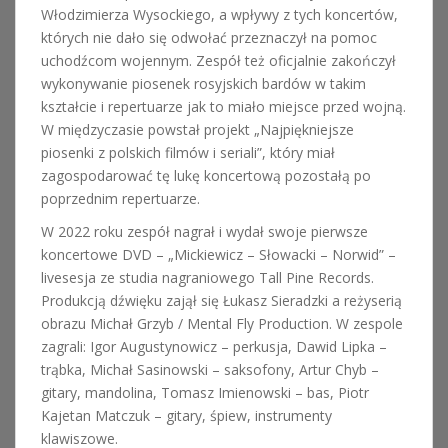
Włodzimierza Wysockiego, a wpływy z tych koncertów,
których nie dało się odwołać przeznaczył na pomoc
uchodźcom wojennym. Zespół też oficjalnie zakończył
wykonywanie piosenek rosyjskich bardów w takim
kształcie i repertuarze jak to miało miejsce przed wojną.
W międzyczasie powstał projekt „Najpiękniejsze
piosenki z polskich filmów i seriali”, który miał
zagospodarować tę lukę koncertową pozostałą po
poprzednim repertuarze.
W 2022 roku zespół nagrał i wydał swoje pierwsze
koncertowe DVD – „Mickiewicz – Słowacki – Norwid” –
livesesja ze studia nagraniowego Tall Pine Records.
Produkcją dźwięku zajął się Łukasz Sieradzki a reżyserią
obrazu Michał Grzyb / Mental Fly Production. W zespole
zagrali: Igor Augustynowicz – perkusja, Dawid Lipka –
trąbka, Michał Sasinowski – saksofony, Artur Chyb –
gitary, mandolina, Tomasz Imienowski – bas, Piotr
Kajetan Matczuk – gitary, śpiew, instrumenty
klawiszowe.