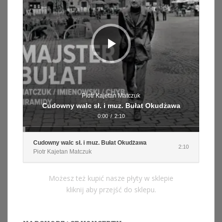
Piotr Kajetan Matczuk
Cudowny walc sł. i muz. Bułat Okudżawa
0:00
/
2:10
Cudowny walc sł. i muz. Bułat Okudżawa
2:10
Piotr Kajetan Matczuk
Możesz też kupić nasze płyty w sklepie
kliknij aby przejść do sklepu.