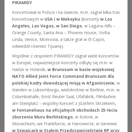
PIRAMIDY
.
Koncertował w Polsce i na świecie, m.in. zagrał kilka tras
koncertowych w
USA i w Meksyku
(koncerty
w Los
Angeles, Las Vegas, w San Diego
, w Laguna-Hills –
Orange County, Santa Ana – Phoenix House, Yorba
Linda, Venice, Monrovia, a także grał w El-Cajon,
odwiedził również Tijuanę).
Wspólnie z zespołem PIRAMIDY zagrał wiele koncertów
w Europie, najważniejsze koncerty odbyły się m.in. w
Hadze w Holandii,
w Brunssum w bazie wojskowej
NATO Allied Joint Force Command Brunssum dla
polskiej kadry dowodzącej misją w Afganistanie
, w
Vianden w Luksemburgu, wielokrotnie w Berlinie, m.in. w
Columbiahalle, Ernst Reuter Saal, Ufafabrik, Filmbuhne
am Steinplatz – wspólny koncert z Józefem Skrzekiem,
w Fontanehaus na oficjalnych obchodach 25-lecia
zburzenia Muru Berlińskiego
, w Kolonii, w
Monachium, we Frankfurcie, w Hanowerze, w Genewie
w Szwajcarii w Stałym Przedstawicielstwie RP przy