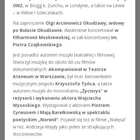
ONZ
, w Brugg k. Zurichu, w Londynie, a także na Litwie
– w Wilnie i Solecznikach.
Na zaproszenie
Olgi Arcimowicz Okudżawy, wdowy
po Bułacie Okudżawie
, dwukrotnie koncertował
w
Filharmonii Moskiewskiej,
w sali koncertowej
im.
Piotra Czajkowskiego
.
Jest ponadto autorem muzyki teatralnej i filmowej.
Stworzył muzykę do około 60-ciu filmów
dokumentalnych.
Akompaniował w Teatrze
Ateneum w Warszawie,
był m.in. kierownikiem
muzycznym zespołu
Krzysztofa Tyńca
, a także
autorem muzyki do monodramu
„Życiorys” w
reżyserii i wykonaniu aktora Wojciecha
Wysockiego
. Występował z aktorami
Piotrem
Cyrwusem i Mają Barełkowską w spektaklu
poetyckim „Norwid”
. Pojawił się też w filmie „Wałęsa”
w reż. Andrzeja Wajdy jako jeden ze strajkujących
stoczniowców.