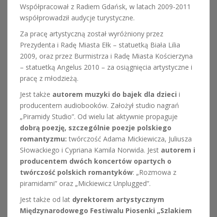
Współpracował z Radiem Gdańsk, w latach 2009-2011
współprowadził audycje turystyczne.
Za pracę artystyczną został wyróżniony przez
Prezydenta i Radę Miasta Ełk – statuetką Biała Lilia
2009, oraz przez Burmistrza i Radę Miasta Kościerzyna
– statuetką Angelus 2010 – za osiągnięcia artystyczne i
pracę z młodzieżą.
Jest także
autorem muzyki do bajek dla dzieci
i
producentem audiobooków. Założył studio nagrań
„Piramidy Studio”. Od wielu lat aktywnie propaguje
dobrą poezję, szczególnie poezje polskiego
romantyzmu:
twórczość Adama Mickiewicza, Juliusza
Słowackiego i Cypriana Kamila Norwida. Jest
autorem i
producentem dwóch koncertów opartych o
twórczość polskich romantyków
: „Rozmowa z
piramidami” oraz „Mickiewicz Unplugged”.
Jest także od lat
dyrektorem artystycznym
Międzynarodowego Festiwalu Piosenki „Szlakiem