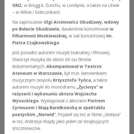
ONZ
, w Brugg k. Zurichu, w Londynie, a także na Litwie
– w Wilnie i Solecznikach.
Na zaproszenie
Olgi Arcimowicz Okudżawy, wdowy
po Bułacie Okudżawie
, dwukrotnie koncertował
w
Filharmonii Moskiewskiej,
w sali koncertowej
im.
Piotra Czajkowskiego
.
Jest ponadto autorem muzyki teatralnej i filmowej.
Stworzył muzykę do około 60-ciu filmów
dokumentalnych.
Akompaniował w Teatrze
Ateneum w Warszawie,
był m.in. kierownikiem
muzycznym zespołu
Krzysztofa Tyńca
, a także
autorem muzyki do monodramu
„Życiorys” w
reżyserii i wykonaniu aktora Wojciecha
Wysockiego
. Występował z aktorami
Piotrem
Cyrwusem i Mają Barełkowską w spektaklu
poetyckim „Norwid”
. Pojawił się też w filmie „Wałęsa”
w reż. Andrzeja Wajdy jako jeden ze strajkujących
stoczniowców.