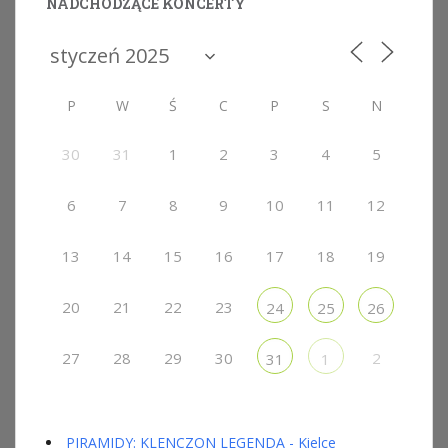
NADCHODZĄCE KONCERTY
P
W
Ś
C
P
S
N
30
31
1
2
3
4
5
6
7
8
9
10
11
12
13
14
15
16
17
18
19
20
21
22
23
24
25
26
27
28
29
30
2
31
1
PIRAMIDY: KLENCZON LEGENDA - Kielce