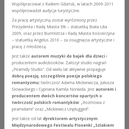
Współpracował z Radiem Gdańsk, w latach 2009-2011
współprowadził audycje turystyczne.
Za pracę artystyczną został wyróżniony przez
Prezydenta i Radę Miasta Ełk – statuetką Biała Lilia
2009, oraz przez Burmistrza i Radę Miasta Kościerzyna
– statuetką Angelus 2010 – za osiągnięcia artystyczne i
pracę z młodzieżą.
Jest także
autorem muzyki do bajek dla dzieci
i
producentem audiobooków. Założył studio nagrań
„Piramidy Studio”. Od wielu lat aktywnie propaguje
dobrą poezję, szczególnie poezje polskiego
romantyzmu:
twórczość Adama Mickiewicza, Juliusza
Słowackiego i Cypriana Kamila Norwida. Jest
autorem i
producentem dwóch koncertów opartych o
twórczość polskich romantyków
: „Rozmowa z
piramidami” oraz „Mickiewicz Unplugged”.
Jest także od lat
dyrektorem artystycznym
Międzynarodowego Festiwalu Piosenki „Szlakiem