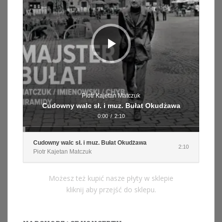
Piotr Kajetan Matczuk
Cudowny walc sł. i muz. Bułat Okudżawa
0:00
/
2:10
Cudowny walc sł. i muz. Bułat Okudżawa
2:10
Piotr Kajetan Matczuk
Możesz też kupić nasze płyty w sklepie
kliknij aby przejść do sklepu.