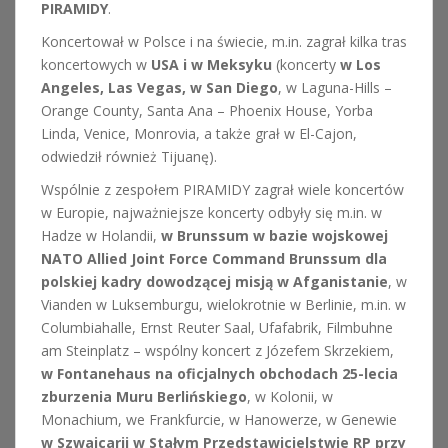
PIRAMIDY
.
Koncertował w Polsce i na świecie, m.in. zagrał kilka tras
koncertowych w
USA i w Meksyku
(koncerty
w Los
Angeles, Las Vegas, w San Diego
, w Laguna-Hills –
Orange County, Santa Ana – Phoenix House, Yorba
Linda, Venice, Monrovia, a także grał w El-Cajon,
odwiedził również Tijuanę).
Wspólnie z zespołem PIRAMIDY zagrał wiele koncertów
w Europie, najważniejsze koncerty odbyły się m.in. w
Hadze w Holandii,
w Brunssum w bazie wojskowej
NATO Allied Joint Force Command Brunssum dla
polskiej kadry dowodzącej misją w Afganistanie
, w
Vianden w Luksemburgu, wielokrotnie w Berlinie, m.in. w
Columbiahalle, Ernst Reuter Saal, Ufafabrik, Filmbuhne
am Steinplatz – wspólny koncert z Józefem Skrzekiem,
w Fontanehaus na oficjalnych obchodach 25-lecia
zburzenia Muru Berlińskiego
, w Kolonii, w
Monachium, we Frankfurcie, w Hanowerze, w Genewie
w Szwajcarii w Stałym Przedstawicielstwie RP przy