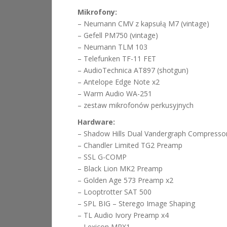
Mikrofony:
– Neumann CMV z kapsułą M7 (vintage)
– Gefell PM750 (vintage)
– Neumann TLM 103
– Telefunken TF-11 FET
– AudioTechnica AT897 (shotgun)
– Antelope Edge Note x2
– Warm Audio WA-251
– zestaw mikrofonów perkusyjnych
Hardware:
– Shadow Hills Dual Vandergraph Compresso
– Chandler Limited TG2 Preamp
– SSL G-COMP
– Black Lion MK2 Preamp
– Golden Age 573 Preamp x2
– Looptrotter SAT 500
– SPL BIG – Sterego Image Shaping
– TL Audio Ivory Preamp x4
– Lexicon MPX1