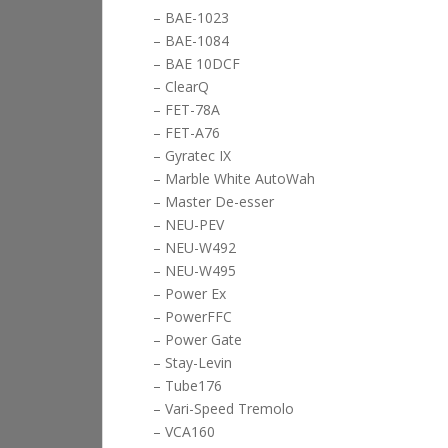
– BAE-1023
– BAE-1084
– BAE 10DCF
– ClearQ
– FET-78A
– FET-A76
– Gyratec IX
– Marble White AutoWah
– Master De-esser
– NEU-PEV
– NEU-W492
– NEU-W495
– Power Ex
– PowerFFC
– Power Gate
– Stay-Levin
– Tube176
– Vari-Speed Tremolo
– VCA160