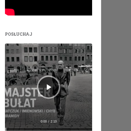
POSŁUCHAJ
Odtwarzacz
plików
dźwiękowych
0:00
/
2:10