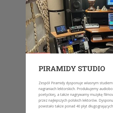
PIRAMIDY STUDIO
Zespół Piramidy dysponuje własnym studiem
nagraniach lektorskich. Produkujemy audiobook
poetyckiej, a także nagrywamy muzykę filmo
przez najlepszych polskich lektorów. Dyspon
powstało także ponad 40 płyt długogrającyc