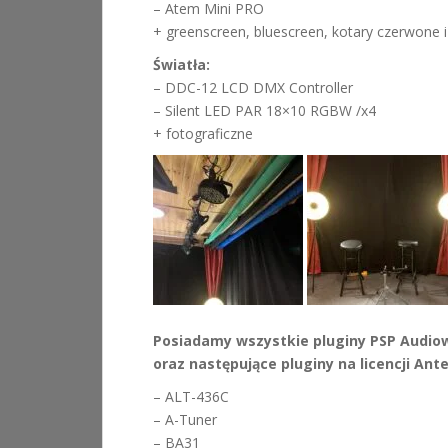
– Atem Mini PRO
+ greenscreen, bluescreen, kotary czerwone i
Światła:
– DDC-12 LCD DMX Controller
– Silent LED PAR 18×10 RGBW /x4
+ fotograficzne
Posiadamy wszystkie pluginy PSP Audio
oraz następujące p
luginy na licencji Ant
– ALT-436C
– A-Tuner
– BA31