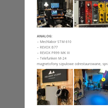
ANALOG:
– Mechlabor STM 610
– REVOX B77
– REVOX PR99 MK III
– Telefunken M-24
magnetofony szpulowe odrestaurowane, sp