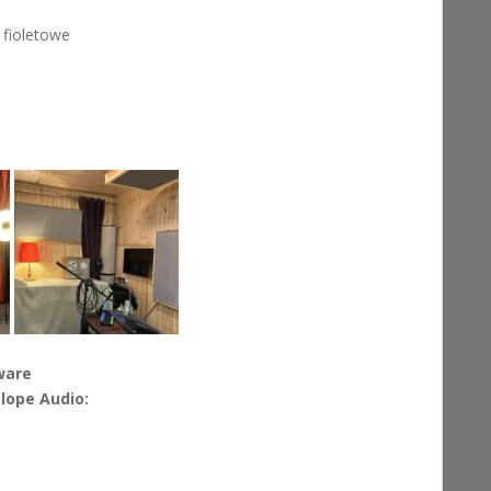
 fioletowe
ware
elope Audio: