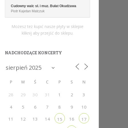
Cudowny walc sł. i muz. Bułat Okudżawa
Piotr Kajetan Matczuk
Możesz też kupić nasze płyty w sklepie
kliknij aby przejść do sklepu.
NADCHODZĄCE KONCERTY
P
W
Ś
C
P
S
N
28
29
30
31
1
2
3
4
5
6
7
8
9
10
11
12
13
14
16
15
17