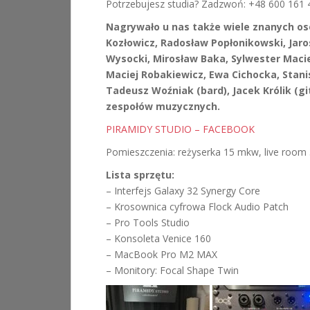
Potrzebujesz studia? Zadzwoń: +48 600 161 
Nagrywało u nas także wiele znanych os
Kozłowicz, Radosław Popłonikowski, Jaro
Wysocki, Mirosław Baka, Sylwester Macie
Maciej Robakiewicz, Ewa Cichocka, Stani
Tadeusz Woźniak (bard), Jacek Królik (gi
zespołów muzycznych.
PIRAMIDY STUDIO – FACEBOOK
Pomieszczenia: reżyserka 15 mkw, live room
Lista sprzętu:
– Interfejs Galaxy 32 Synergy Core
– Krosownica cyfrowa Flock Audio Patch
– Pro Tools Studio
– Konsoleta Venice 160
– MacBook Pro M2 MAX
– Monitory: Focal Shape Twin