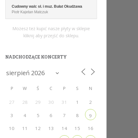
Cudowny walc sł. i muz. Bułat Okudżawa
Piotr Kajetan Matczuk
Możesz też kupić nasze płyty w sklepie
kliknij aby przejść do sklepu.
NADCHODZĄCE KONCERTY
P
W
Ś
C
P
S
N
27
28
29
30
31
1
2
3
4
5
6
7
8
9
10
11
12
13
14
15
16