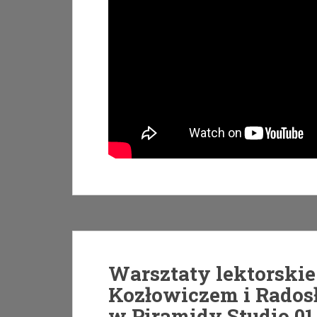
Warsztaty lektorski
Kozłowiczem i Rado
w Piramidy Studio 01