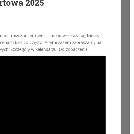
rtowa 2025
iennej trasy koncertowej – już od września będziemy
h scenach bardzo często. A tymczasem zapraszamy na
owych! Szczegóły w kalendarzu. Do zobaczenia!