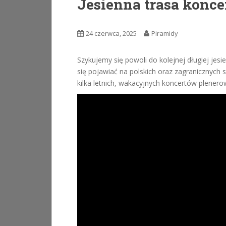
Jesienna trasa konce
24 czerwca, 2025
Piramidy
Szykujemy się powoli do kolejnej długiej jes
się pojawiać na polskich oraz zagranicznyc
kilka letnich, wakacyjnych koncertów plener