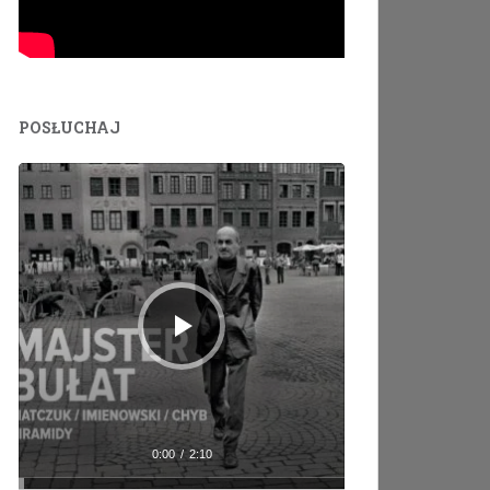
POSŁUCHAJ
Odtwarzacz
plików
dźwiękowych
0:00
/
2:10