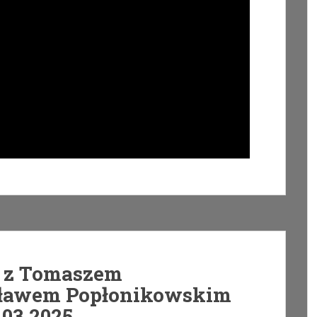
e z Tomaszem
sławem Popłonikowskim
.03.2025