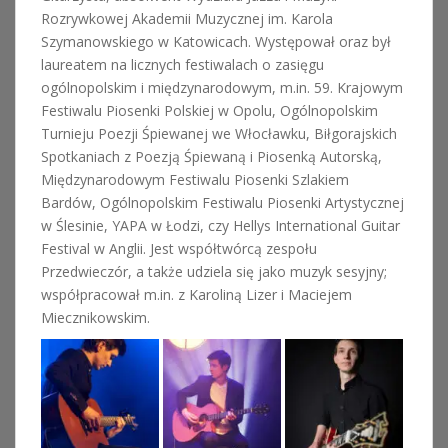
Rozrywkowej Akademii Muzycznej im. Karola
Szymanowskiego w Katowicach. Występował oraz był
laureatem na licznych festiwalach o zasięgu
ogólnopolskim i międzynarodowym, m.in. 59. Krajowym
Festiwalu Piosenki Polskiej w Opolu, Ogólnopolskim
Turnieju Poezji Śpiewanej we Włocławku, Biłgorajskich
Spotkaniach z Poezją Śpiewaną i Piosenką Autorską,
Międzynarodowym Festiwalu Piosenki Szlakiem
Bardów, Ogólnopolskim Festiwalu Piosenki Artystycznej
w Ślesinie, YAPA w Łodzi, czy Hellys International Guitar
Festival w Anglii. Jest współtwórcą zespołu
Przedwieczór, a także udziela się jako muzyk sesyjny;
współpracował m.in. z Karoliną Lizer i Maciejem
Miecznikowskim.