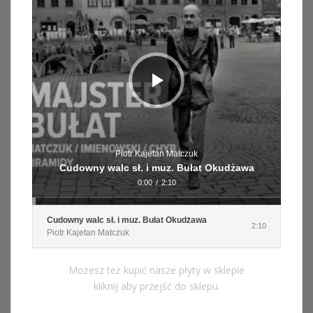
Piotr Kajetan Matczuk
Cudowny walc sł. i muz. Bułat Okudżawa
0:00
/
2:10
Cudowny walc sł. i muz. Bułat Okudżawa
2:10
Piotr Kajetan Matczuk
Możesz też kupić nasze płyty w sklepie
kliknij aby przejść do sklepu.