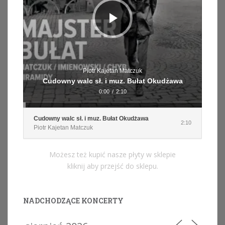
Piotr Kajetan Matczuk
Cudowny walc sł. i muz. Bułat Okudżawa
0:00
/
2:10
Cudowny walc sł. i muz. Bułat Okudżawa
2:10
Piotr Kajetan Matczuk
Możesz też kupić nasze płyty w sklepie
kliknij aby przejść do sklepu.
NADCHODZĄCE KONCERTY