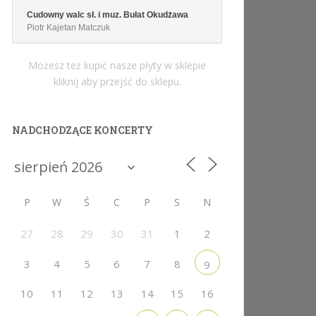
Cudowny walc sł. i muz. Bułat Okudżawa
Piotr Kajetan Matczuk
Możesz też kupić nasze płyty w sklepie
kliknij aby przejść do sklepu.
NADCHODZĄCE KONCERTY
P
W
Ś
C
P
S
N
27
28
29
30
31
1
2
3
4
5
6
7
8
9
10
11
12
13
14
15
16