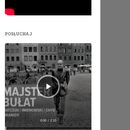
POSŁUCHAJ
Odtwarzacz
plików
dźwiękowych
0:00
/
2:10