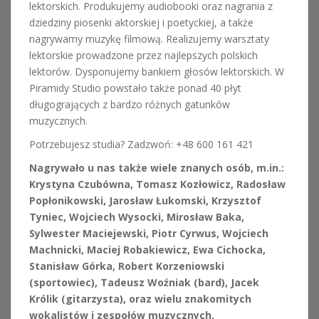
lektorskich. Produkujemy audiobooki oraz nagrania z
dziedziny piosenki aktorskiej i poetyckiej, a także
nagrywamy muzykę filmową. Realizujemy warsztaty
lektorskie prowadzone przez najlepszych polskich
lektorów. Dysponujemy bankiem głosów lektorskich. W
Piramidy Studio powstało także ponad 40 płyt
długogrających z bardzo różnych gatunków
muzycznych.
Potrzebujesz studia? Zadzwoń: +48 600 161 421
Nagrywało u nas także wiele znanych osób, m.in.:
Krystyna Czubówna, Tomasz Kozłowicz, Radosław
Popłonikowski, Jarosław Łukomski, Krzysztof
Tyniec, Wojciech Wysocki, Mirosław Baka,
Sylwester Maciejewski, Piotr Cyrwus, Wojciech
Machnicki, Maciej Robakiewicz, Ewa Cichocka,
Stanisław Górka, Robert Korzeniowski
(sportowiec), Tadeusz Woźniak (bard), Jacek
Królik (gitarzysta), oraz wielu znakomitych
wokalistów i zespołów muzycznych.