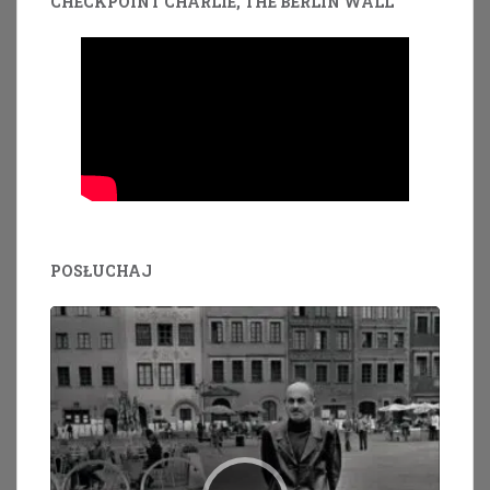
CHECKPOINT CHARLIE, THE BERLIN WALL
POSŁUCHAJ
Odtwarzacz
plików
dźwiękowych