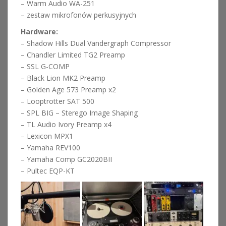
– Warm Audio WA-251
– zestaw mikrofonów perkusyjnych
Hardware:
– Shadow Hills Dual Vandergraph Compressor
– Chandler Limited TG2 Preamp
– SSL G-COMP
– Black Lion MK2 Preamp
– Golden Age 573 Preamp x2
– Looptrotter SAT 500
– SPL BIG – Sterego Image Shaping
– TL Audio Ivory Preamp x4
– Lexicon MPX1
– Yamaha REV100
– Yamaha Comp GC2020BII
– Pultec EQP-KT