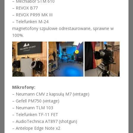
– Mechlabor STM 610
– REVOX B77
– REVOX PR99 MK III
– Telefunken M-24
magnetofony szpulowe odrestaurowane, sprawne w
100%.
Mikrofony:
– Neumann CMV z kapsułą M7 (vintage)
– Gefell PM750 (vintage)
– Neumann TLM 103
– Telefunken TF-11 FET
– AudioTechnica AT897 (shotgun)
– Antelope Edge Note x2