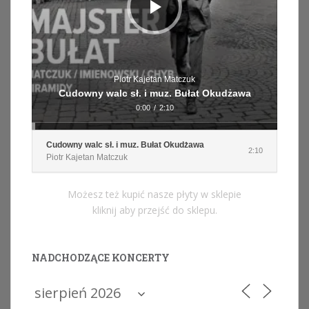
Piotr Kajetan Matczuk
Cudowny walc sł. i muz. Bułat Okudżawa
0:00
/
2:10
Cudowny walc sł. i muz. Bułat Okudżawa
2:10
Piotr Kajetan Matczuk
Możesz też kupić nasze płyty w sklepie
kliknij aby przejść do sklepu.
NADCHODZĄCE KONCERTY