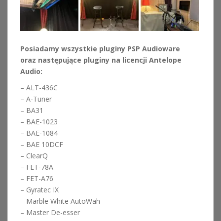
Posiadamy wszystkie pluginy PSP Audioware
oraz następujące p
luginy na licencji Antelope
Audio:
– ALT-436C
– A-Tuner
– BA31
– BAE-1023
– BAE-1084
– BAE 10DCF
– ClearQ
– FET-78A
– FET-A76
– Gyratec IX
– Marble White AutoWah
– Master De-esser