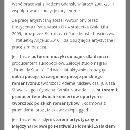
Współpracował z Radiem Gdańsk, w latach 2009-2011
współprowadził audycje turystyczne.
Za pracę artystyczną został wyróżniony przez
Prezydenta i Radę Miasta Ełk – statuetką Biała Lilia
2009, oraz przez Burmistrza i Radę Miasta Kościerzyna
– statuetką Angelus 2010 – za osiągnięcia artystyczne i
pracę z młodzieżą.
Jest także
autorem muzyki do bajek dla dzieci
i
producentem audiobooków. Założył studio nagrań
„Piramidy Studio”. Od wielu lat aktywnie propaguje
dobrą poezję, szczególnie poezje polskiego
romantyzmu:
twórczość Adama Mickiewicza, Juliusza
Słowackiego i Cypriana Kamila Norwida. Jest
autorem i
producentem dwóch koncertów opartych o
twórczość polskich romantyków
: „Rozmowa z
piramidami” oraz „Mickiewicz Unplugged”.
Jest także od lat
dyrektorem artystycznym
Międzynarodowego Festiwalu Piosenki „Szlakiem