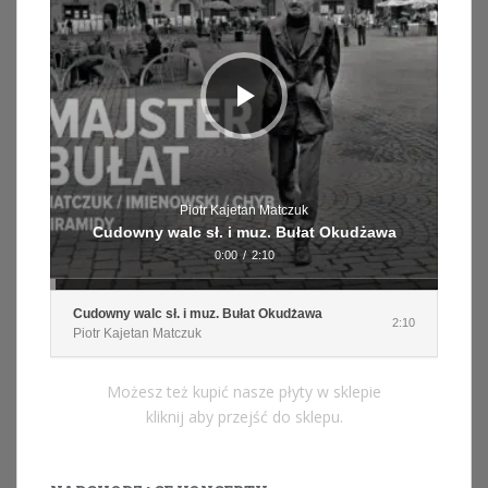
Piotr Kajetan Matczuk
Cudowny walc sł. i muz. Bułat Okudżawa
0:00
/
2:10
Cudowny walc sł. i muz. Bułat Okudżawa
2:10
Piotr Kajetan Matczuk
Możesz też kupić nasze płyty w sklepie
kliknij aby przejść do sklepu.