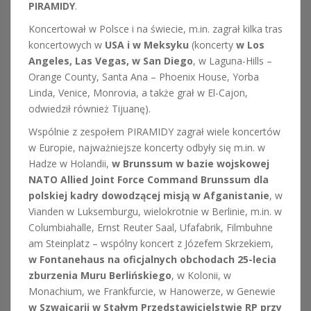
PIRAMIDY
.
Koncertował w Polsce i na świecie, m.in. zagrał kilka tras
koncertowych w
USA i w Meksyku
(koncerty
w Los
Angeles, Las Vegas, w San Diego
, w Laguna-Hills –
Orange County, Santa Ana – Phoenix House, Yorba
Linda, Venice, Monrovia, a także grał w El-Cajon,
odwiedził również Tijuanę).
Wspólnie z zespołem PIRAMIDY zagrał wiele koncertów
w Europie, najważniejsze koncerty odbyły się m.in. w
Hadze w Holandii,
w Brunssum w bazie wojskowej
NATO Allied Joint Force Command Brunssum dla
polskiej kadry dowodzącej misją w Afganistanie
, w
Vianden w Luksemburgu, wielokrotnie w Berlinie, m.in. w
Columbiahalle, Ernst Reuter Saal, Ufafabrik, Filmbuhne
am Steinplatz – wspólny koncert z Józefem Skrzekiem,
w Fontanehaus na oficjalnych obchodach 25-lecia
zburzenia Muru Berlińskiego
, w Kolonii, w
Monachium, we Frankfurcie, w Hanowerze, w Genewie
w Szwajcarii w Stałym Przedstawicielstwie RP przy