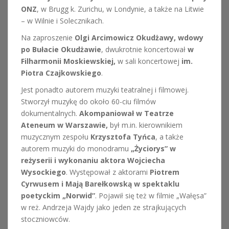
ONZ
, w Brugg k. Zurichu, w Londynie, a także na Litwie
– w Wilnie i Solecznikach.
Na zaproszenie
Olgi Arcimowicz Okudżawy, wdowy
po Bułacie Okudżawie
, dwukrotnie koncertował
w
Filharmonii Moskiewskiej,
w sali koncertowej
im.
Piotra Czajkowskiego
.
Jest ponadto autorem muzyki teatralnej i filmowej.
Stworzył muzykę do około 60-ciu filmów
dokumentalnych.
Akompaniował w Teatrze
Ateneum w Warszawie,
był m.in. kierownikiem
muzycznym zespołu
Krzysztofa Tyńca
, a także
autorem muzyki do monodramu
„Życiorys” w
reżyserii i wykonaniu aktora Wojciecha
Wysockiego
. Występował z aktorami
Piotrem
Cyrwusem i Mają Barełkowską w spektaklu
poetyckim „Norwid”
. Pojawił się też w filmie „Wałęsa”
w reż. Andrzeja Wajdy jako jeden ze strajkujących
stoczniowców.