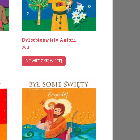
Był sobie święty Antoni
30
zł
DOWIEDZ SIĘ WIĘCEJ