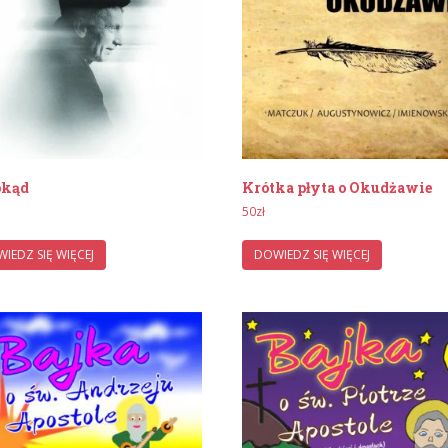
okąd
Krótka płyta o Okudżawie
50
zł
IEDZ SIĘ WIĘCEJ
DOWIEDZ SIĘ WIĘCEJ