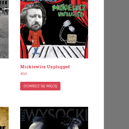
Mickiewicz Unplugged
40
zł
DOWIEDZ SIĘ WIĘCEJ