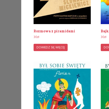
Rozmowa z piramidami
Bajk
30
zł
30
zł
DOWIEDZ SIĘ WIĘCEJ
DOW