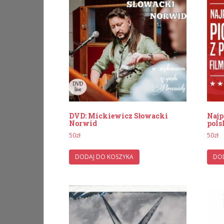
DVD: Mickiewicz Słowacki
Najp
Norwid
pols
50
zł
50
zł
DODAJ DO KOSZYKA
DOD