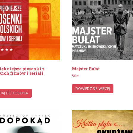
iękniejsze piosenki z
Majster Bułat
kich filmów i seriali
50
zł
DOWIEDZ SIĘ WIĘCEJ
AJ DO KOSZYKA