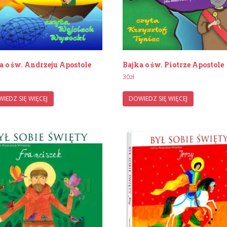
a o św. Andrzeju Apostole
Bajka o św. Piotrze Apostole
30
zł
IEDZ SIĘ WIĘCEJ
DOWIEDZ SIĘ WIĘCEJ