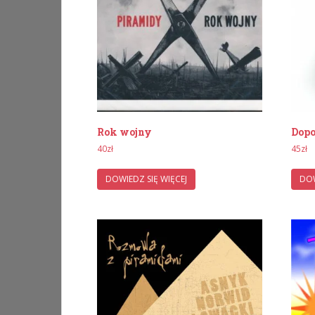
Rok wojny
Dop
40
zł
45
zł
DOWIEDZ SIĘ WIĘCEJ
DOW