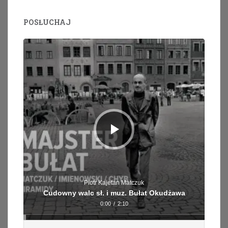
POSŁUCHAJ
Odtwarzacz
plików
dźwiękowych
Piotr Kajetan Matczuk
Cudowny walc sł. i muz. Bułat Okudżawa
0:00
/
2:10