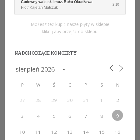
Cudowny walc sł. i muz. Bułat Okudżawa
2:10
Piotr Kajetan Matczuk
Możesz też kupić nasze płyty w sklepie
kliknij aby przejść do sklepu.
NADCHODZĄCE KONCERTY
P
W
Ś
C
P
S
N
27
28
29
30
31
1
2
9
3
4
5
6
7
8
10
11
12
13
14
15
16