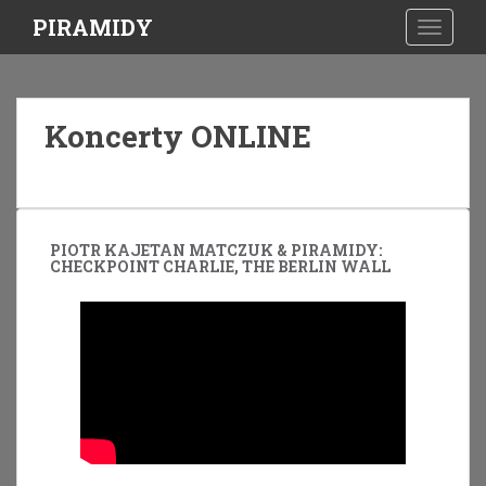
S
PIRAMIDY
TOGGLE
k
i
p
t
Koncerty ONLINE
o
m
a
i
n
PIOTR KAJETAN MATCZUK & PIRAMIDY:
c
CHECKPOINT CHARLIE, THE BERLIN WALL
o
n
t
e
n
t