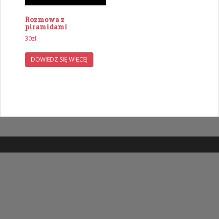
Rozmowa z
piramidami
30
zł
DOWIEDZ SIĘ WIĘCEJ