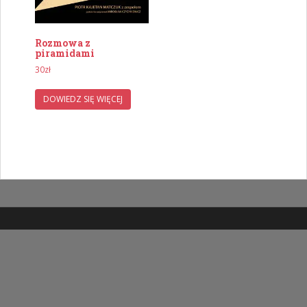
Rozmowa z
piramidami
30
zł
DOWIEDZ SIĘ WIĘCEJ