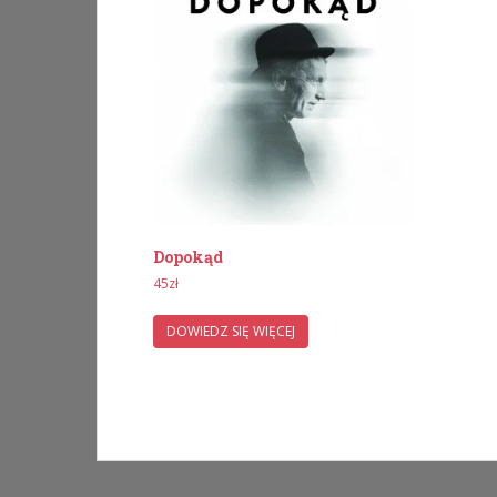
Dopokąd
45
zł
DOWIEDZ SIĘ WIĘCEJ