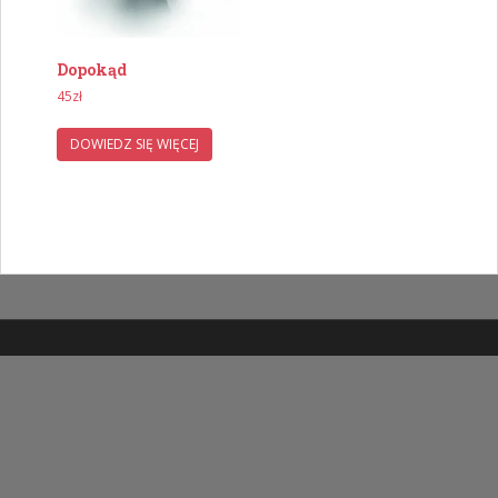
Dopokąd
45
zł
DOWIEDZ SIĘ WIĘCEJ