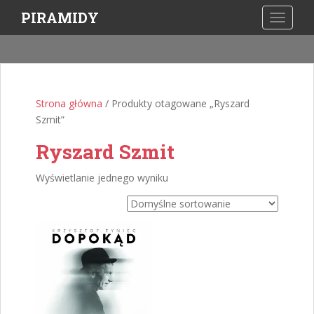
S
PIRAMIDY
TOGGLE
k
i
p
t
o
Strona główna
/ Produkty otagowane „Ryszard
m
Szmit”
a
i
Ryszard Szmit
n
c
Wyświetlanie jednego wyniku
o
n
t
e
n
t