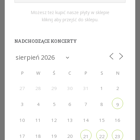
Możesz też kupić nasze płyty w sklepie
kliknij aby przejść do sklepu.
NADCHODZĄCE KONCERTY
P
W
Ś
C
P
S
N
27
28
29
30
31
1
2
3
4
5
6
7
8
9
10
11
12
13
14
15
16
17
18
19
20
21
22
23