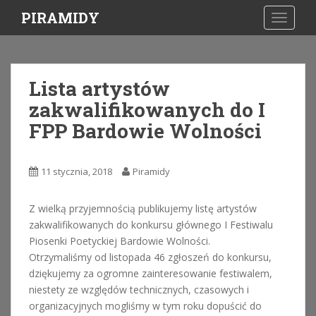
S
PIRAMIDY
TOGGLE
k
i
p
t
Lista artystów
o
zakwalifikowanych do I
m
a
FPP Bardowie Wolności
i
n
c
11 stycznia, 2018
Piramidy
o
n
Z wielką przyjemnością publikujemy listę artystów
t
zakwalifikowanych do konkursu głównego I Festiwalu
e
Piosenki Poetyckiej Bardowie Wolności.
n
Otrzymaliśmy od listopada 46 zgłoszeń do konkursu,
t
dziękujemy za ogromne zainteresowanie festiwalem,
niestety ze względów technicznych, czasowych i
organizacyjnych mogliśmy w tym roku dopuścić do