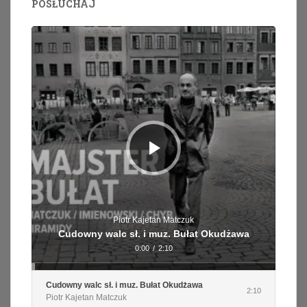
POSŁUCHAJ
Odtwarzacz
plików
dźwiękowych
Piotr Kajetan Matczuk
Cudowny walc sł. i muz. Bułat Okudżawa
0:00
/
2:10
Cudowny walc sł. i muz. Bułat Okudżawa
2:10
Piotr Kajetan Matczuk