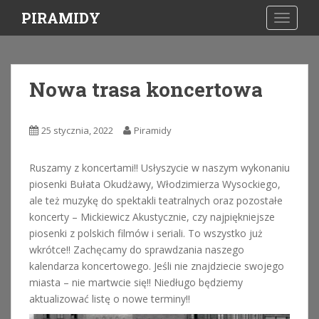
S
PIRAMIDY
TOGGLE
k
i
p
t
Nowa trasa koncertowa
o
m
a
25 stycznia, 2022
Piramidy
i
n
Ruszamy z koncertami!! Usłyszycie w naszym wykonaniu
c
piosenki Bułata Okudżawy, Włodzimierza Wysockiego,
o
ale też muzykę do spektakli teatralnych oraz pozostałe
n
koncerty – Mickiewicz Akustycznie, czy najpiękniejsze
t
piosenki z polskich filmów i seriali. To wszystko już
e
wkrótce!! Zachęcamy do sprawdzania naszego
n
kalendarza koncertowego. Jeśli nie znajdziecie swojego
t
miasta – nie martwcie się!! Niedługo będziemy
aktualizować listę o nowe terminy!!