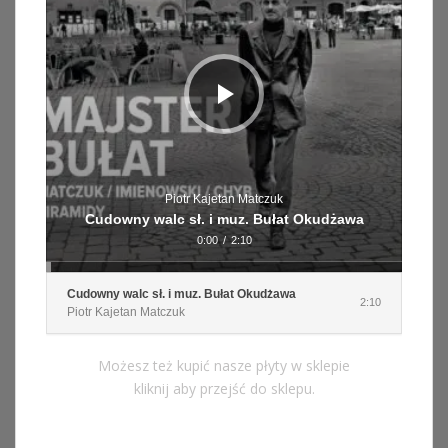
Piotr Kajetan Matczuk
Cudowny walc sł. i muz. Bułat Okudżawa
0:00
/
2:10
Cudowny walc sł. i muz. Bułat Okudżawa
2:10
Piotr Kajetan Matczuk
Możesz też kupić nasze płyty w sklepie
kliknij aby przejść do sklepu.