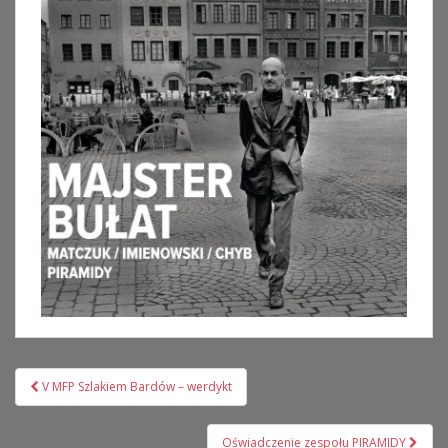
Nawigacja
V MFP Szlakiem Bardów – werdykt
wpisu
Oświadczenie zespołu PIRAMIDY