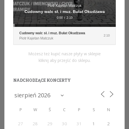
Piotr Kajetan Matczuk
Cudowny walc sł. i muz. Bułat Okudżawa
0:00
/
2:10
Cudowny walc sł. i muz. Bułat Okudżawa
2:10
Piotr Kajetan Matczuk
Możesz też kupić nasze płyty w sklepie
kliknij aby przejść do sklepu.
NADCHODZĄCE KONCERTY
P
W
Ś
C
P
S
N
27
28
29
30
31
1
2