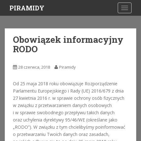
S
PIRAMIDY
TOGGLE
k
i
p
t
Obowiązek informacyjny
o
RODO
m
a
i
28 czerwca, 2018
Piramidy
n
c
o
Od 25 maja 2018 roku obowiązuje Rozporządzenie
n
Parlamentu Europejskiego i Rady (UE) 2016/679 z dnia
t
27 kwietnia 2016 r. w sprawie ochrony osób fizycznych
e
w związku z przetwarzaniem danych osobowych
n
i w sprawie swobodnego przepływu takich danych
t
oraz uchylenia dyrektywy 95/46/WE (określane jako
„RODO”). W związku z tym chcielibyśmy poinformować
o przetwarzaniu Twoich danych oraz zasadach,