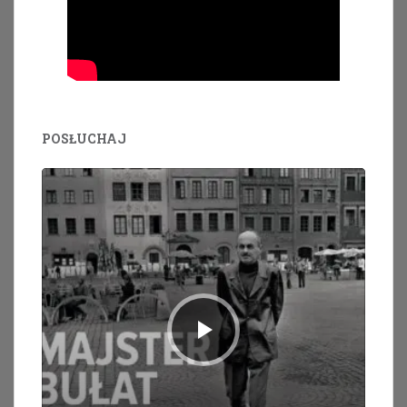
POSŁUCHAJ
Odtwarzacz
plików
dźwiękowych