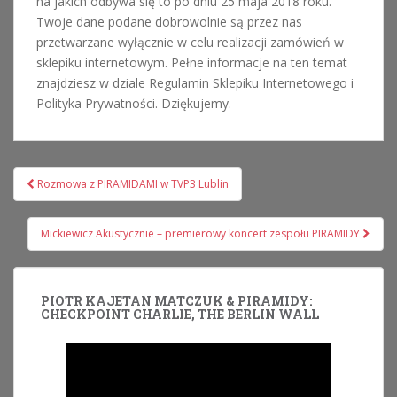
na jakich odbywa się to po dniu 25 maja 2018 roku.
Twoje dane podane dobrowolnie są przez nas
przetwarzane wyłącznie w celu realizacji zamówień w
sklepiku internetowym. Pełne informacje na ten temat
znajdziesz w dziale Regulamin Sklepiku Internetowego i
Polityka Prywatności. Dziękujemy.
Nawigacja
Rozmowa z PIRAMIDAMI w TVP3 Lublin
wpisu
Mickiewicz Akustycznie – premierowy koncert zespołu PIRAMIDY
PIOTR KAJETAN MATCZUK & PIRAMIDY:
CHECKPOINT CHARLIE, THE BERLIN WALL