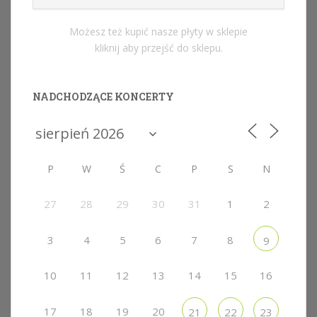
Możesz też kupić nasze płyty w sklepie
kliknij aby przejść do sklepu.
NADCHODZĄCE KONCERTY
P
W
Ś
C
P
S
N
27
28
29
30
31
1
2
3
4
5
6
7
8
9
10
11
12
13
14
15
16
17
18
19
20
21
22
23