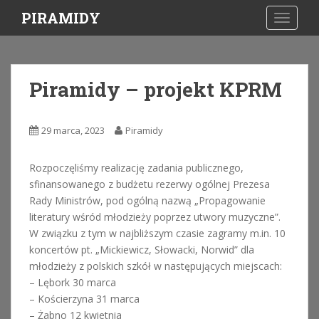
S
PIRAMIDY
TOGGLE
k
i
p
t
Piramidy – projekt KPRM
o
m
a
29 marca, 2023
Piramidy
i
n
Rozpoczęliśmy realizację zadania publicznego,
c
sfinansowanego z budżetu rezerwy ogólnej Prezesa
o
Rady Ministrów, pod ogólną nazwą „Propagowanie
n
literatury wśród młodzieży poprzez utwory muzyczne”.
t
W związku z tym w najbliższym czasie zagramy m.in. 10
e
koncertów pt. „Mickiewicz, Słowacki, Norwid” dla
n
młodzieży z polskich szkół w następujących miejscach:
t
– Lębork 30 marca
– Kościerzyna 31 marca
– Żabno 12 kwietnia