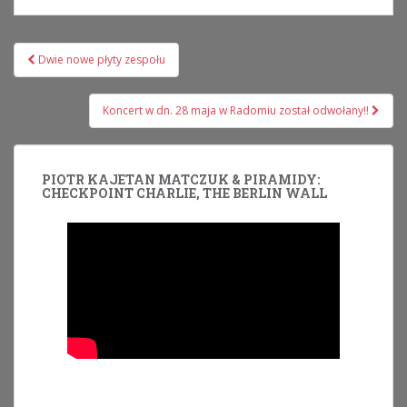
Nawigacja
Dwie nowe płyty zespołu
wpisu
Koncert w dn. 28 maja w Radomiu został odwołany!!
PIOTR KAJETAN MATCZUK & PIRAMIDY:
CHECKPOINT CHARLIE, THE BERLIN WALL