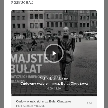
POSŁUCHAJ
Odtwarzacz
plików
dźwiękowych
Piotr Kajetan Matczuk
Cudowny walc sł. i muz. Bułat Okudżawa
0:00
/
2:10
Cudowny walc sł. i muz. Bułat Okudżawa
2:10
Piotr Kajetan Matczuk