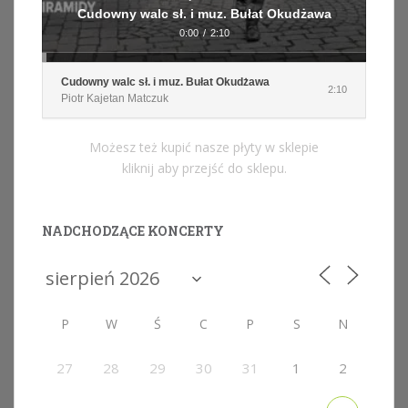
Cudowny walc sł. i muz. Bułat Okudżawa
0:00
/
2:10
Cudowny walc sł. i muz. Bułat Okudżawa
2:10
Piotr Kajetan Matczuk
Możesz też kupić nasze płyty w sklepie
kliknij aby przejść do sklepu.
NADCHODZĄCE KONCERTY
P
W
Ś
C
P
S
N
27
28
29
30
31
1
2