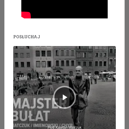
POSŁUCHAJ
Odtwarzacz
plików
dźwiękowych
Piotr Kajetan Matczuk