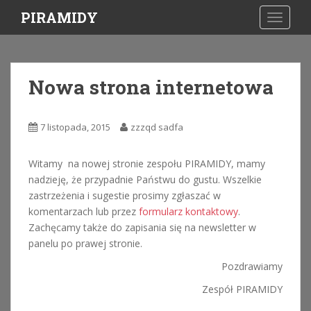
S
PIRAMIDY
TOGGLE
k
i
p
t
Nowa strona internetowa
o
m
a
7 listopada, 2015
zzzqd sadfa
i
n
Witamy na nowej stronie zespołu PIRAMIDY, mamy
c
nadzieję, że przypadnie Państwu do gustu. Wszelkie
o
zastrzeżenia i sugestie prosimy zgłaszać w
n
komentarzach lub przez
formularz kontaktowy
.
t
Zachęcamy także do zapisania się na newsletter w
e
panelu po prawej stronie.
n
t
Pozdrawiamy
Zespół PIRAMIDY