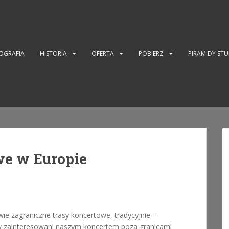
OGRAFIA
HISTORIA
OFERTA
POBIERZ
PIRAMIDY ST
we w Europie
ie zagraniczne trasy koncertowe, tradycyjnie –
liby zainteresowani naszym koncertem poza granicami