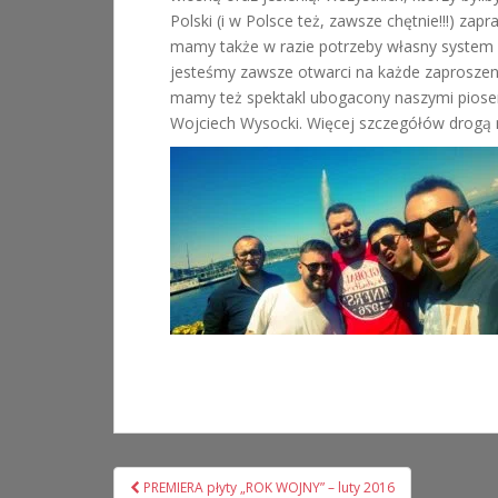
Polski (i w Polsce też, zawsze chętnie!!!) z
mamy także w razie potrzeby własny system 
jesteśmy zawsze otwarci na każde zaproszeni
mamy też spektakl ubogacony naszymi piosen
Wojciech Wysocki. Więcej szczegółów drogą
Nawigacja
PREMIERA płyty „ROK WOJNY” – luty 2016