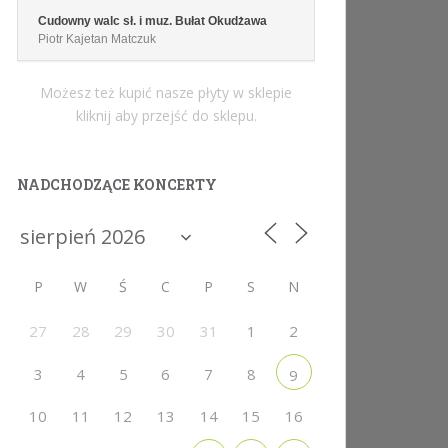
Cudowny walc sł. i muz. Bułat Okudżawa
Piotr Kajetan Matczuk
Możesz też kupić nasze płyty w sklepie
kliknij aby przejść do sklepu.
NADCHODZĄCE KONCERTY
P
W
Ś
C
P
S
N
27
28
29
30
31
1
2
3
4
5
6
7
8
9
10
11
12
13
14
15
16