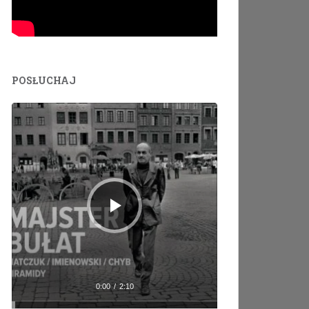
POSŁUCHAJ
Odtwarzacz
plików
dźwiękowych
0:00
/
2:10