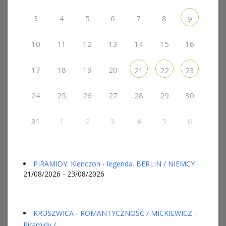
3
4
5
6
7
8
9
10
11
12
13
14
15
16
17
18
19
20
21
22
23
24
25
26
27
28
29
30
31
1
2
3
4
5
6
PIRAMIDY: Klenczon - legenda. BERLIN / NIEMCY
21/08/2026 - 23/08/2026
KRUSZWICA - ROMANTYCZNOŚĆ / MICKIEWICZ -
Piramidy /