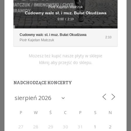
Piotr Kajetan Matczuk
Cudowny walc sł. i muz. Bułat Okudżawa
0:00
/
2:10
Cudowny walc sł. i muz. Bułat Okudżawa
2:10
Piotr Kajetan Matczuk
Możesz też kupić nasze płyty w sklepie
kliknij aby przejść do sklepu.
NADCHODZĄCE KONCERTY
P
W
Ś
C
P
S
N
27
28
29
30
31
1
2