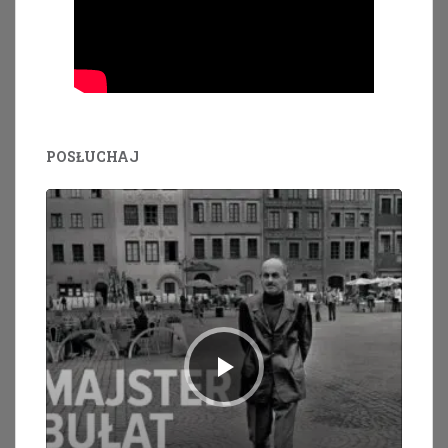
POSŁUCHAJ
Odtwarzacz
plików
dźwiękowych