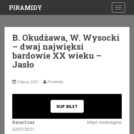
S
PIRAMIDY
TOGGLE
k
i
p
t
B. Okudżawa, W. Wysocki
o
– dwaj najwięksi
m
a
bardowie XX wieku –
i
Jasło
n
c
o
2 lipca, 2021
Piramidy
n
t
e
n
KUP BILET
t
Data/Czas
Mapa niedostępna
02/07/2021