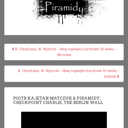
Nawigacja
B. Okudżawa, W. Wysocki – dwaj najwięksi bardowie XX wieku –
wpisu
Wrocław
B. Okudżawa, W. Wysocki – dwaj najwięksi bardowie XX wieku –
Gdańsk
PIOTR KAJETAN MATCZUK & PIRAMIDY:
CHECKPOINT CHARLIE, THE BERLIN WALL