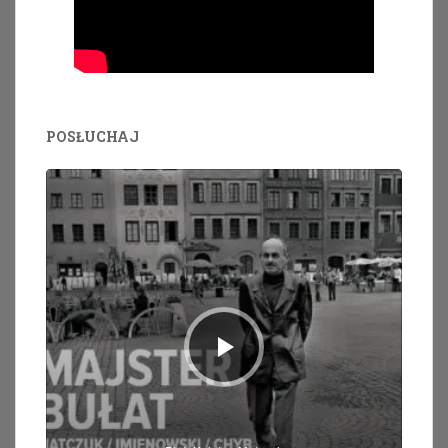
POSŁUCHAJ
Odtwarzacz
plików
dźwiękowych