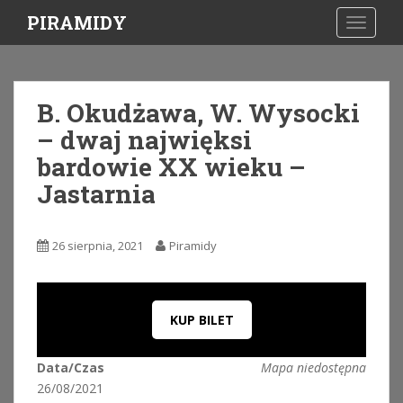
S
PIRAMIDY
TOGGLE
k
i
p
t
B. Okudżawa, W. Wysocki
o
– dwaj najwięksi
m
a
bardowie XX wieku –
i
Jastarnia
n
c
o
26 sierpnia, 2021
Piramidy
n
t
e
n
KUP BILET
t
Data/Czas
Mapa niedostępna
26/08/2021