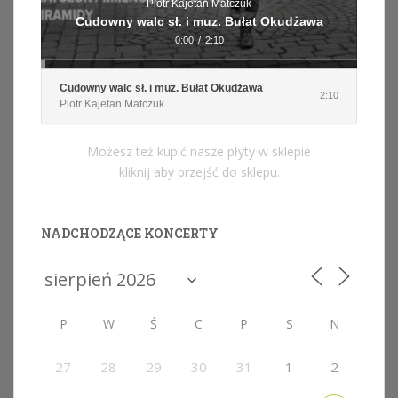
Piotr Kajetan Matczuk
Cudowny walc sł. i muz. Bułat Okudżawa
0:00
/
2:10
Cudowny walc sł. i muz. Bułat Okudżawa
2:10
Piotr Kajetan Matczuk
Możesz też kupić nasze płyty w sklepie
kliknij aby przejść do sklepu.
NADCHODZĄCE KONCERTY
P
W
Ś
C
P
S
N
27
28
29
30
31
1
2