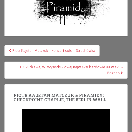
Nawigacja
Piotr Kajetan Matczuk – koncert solo – Strachówka
wpisu
B. Okudżawa, W. Wysocki – dwaj najwięksi bardowie XX wieku –
Poznań
PIOTR KAJETAN MATCZUK & PIRAMIDY:
CHECKPOINT CHARLIE, THE BERLIN WALL