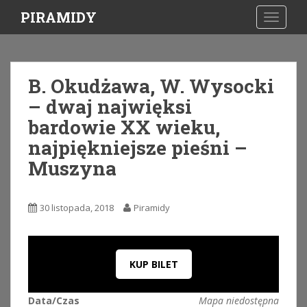
S
PIRAMIDY
TOGGLE
k
i
p
t
B. Okudżawa, W. Wysocki
o
– dwaj najwięksi
m
a
bardowie XX wieku,
i
najpiękniejsze pieśni –
n
Muszyna
c
o
n
30 listopada, 2018
Piramidy
t
e
n
t
KUP BILET
Data/Czas
Mapa niedostępna