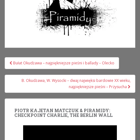
Nawigacja
Bułat Okudżawa – najpiękniejsze pieśni i ballady – Olecko
wpisu
B. Okudżawa, W. Wysocki – dwaj najwięksi bardowie XX wieku,
najpiękniejsze pieśni – Przysucha
PIOTR KAJETAN MATCZUK & PIRAMIDY:
CHECKPOINT CHARLIE, THE BERLIN WALL