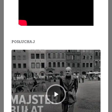
POSŁUCHAJ
Odtwarzacz
plików
dźwiękowych