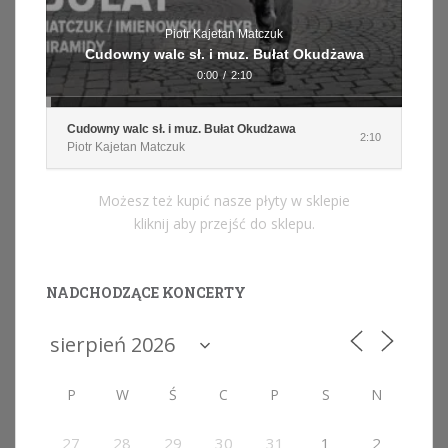
Piotr Kajetan Matczuk
Cudowny walc sł. i muz. Bułat Okudżawa
0:00
/
2:10
Cudowny walc sł. i muz. Bułat Okudżawa
2:10
Piotr Kajetan Matczuk
Możesz też kupić nasze płyty w sklepie
kliknij aby przejść do sklepu.
NADCHODZĄCE KONCERTY
P
W
Ś
C
P
S
N
27
28
29
30
31
1
2