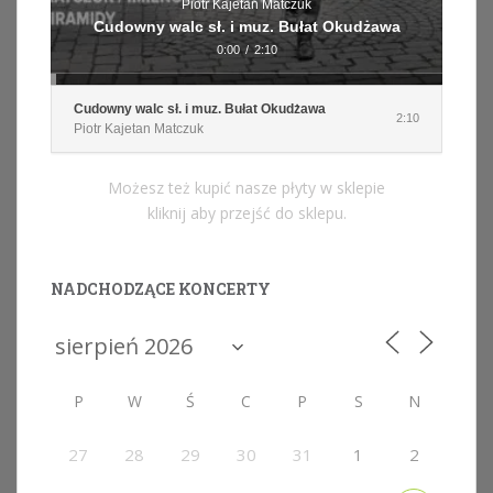
Piotr Kajetan Matczuk
Cudowny walc sł. i muz. Bułat Okudżawa
0:00
/
2:10
Cudowny walc sł. i muz. Bułat Okudżawa
2:10
Piotr Kajetan Matczuk
Możesz też kupić nasze płyty w sklepie
kliknij aby przejść do sklepu.
NADCHODZĄCE KONCERTY
P
W
Ś
C
P
S
N
27
28
29
30
31
1
2