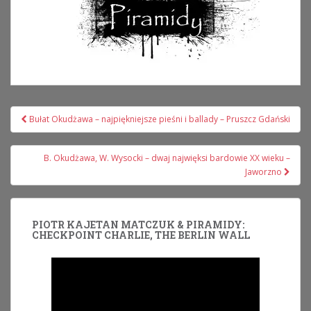
Nawigacja
Bułat Okudżawa – najpiękniejsze pieśni i ballady – Pruszcz Gdański
wpisu
B. Okudżawa, W. Wysocki – dwaj najwięksi bardowie XX wieku –
Jaworzno
PIOTR KAJETAN MATCZUK & PIRAMIDY:
CHECKPOINT CHARLIE, THE BERLIN WALL