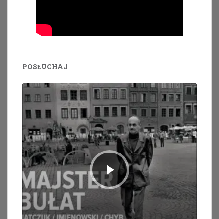
POSŁUCHAJ
Odtwarzacz
plików
dźwiękowych