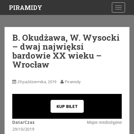
S
PIRAMIDY
TOGGLE
k
i
p
t
B. Okudżawa, W. Wysocki
o
– dwaj najwięksi
m
a
bardowie XX wieku –
i
Wrocław
n
c
o
29 października, 2019
Piramidy
n
t
e
n
KUP BILET
t
Data/Czas
Mapa niedostępna
29/10/2019