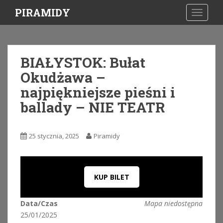
S
PIRAMIDY
TOGGLE
k
i
p
t
BIAŁYSTOK: Bułat
o
Okudżawa –
m
a
najpiękniejsze pieśni i
i
ballady – NIE TEATR
n
c
o
25 stycznia, 2025
Piramidy
n
t
e
n
KUP BILET
t
Data/Czas
Mapa niedostępna
25/01/2025