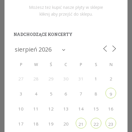
Możesz też kupić nasze płyty w sklepie
kliknij aby przejść do sklepu.
NADCHODZĄCE KONCERTY
P
W
Ś
C
P
S
N
27
28
29
30
31
1
2
3
4
5
6
7
8
9
10
11
12
13
14
15
16
17
18
19
20
21
22
23