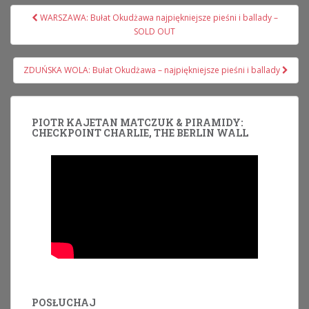
Nawigacja
WARSZAWA: Bułat Okudżawa najpiękniejsze pieśni i ballady –
wpisu
SOLD OUT
ZDUŃSKA WOLA: Bułat Okudżawa – najpiękniejsze pieśni i ballady
PIOTR KAJETAN MATCZUK & PIRAMIDY:
CHECKPOINT CHARLIE, THE BERLIN WALL
POSŁUCHAJ