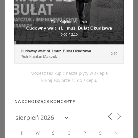
Piotr Kajetan Matczuk
Cudowny walc sł. i muz. Bułat Okudżawa
0:00
/
2:10
Cudowny walc sł. i muz. Bułat Okudżawa
2:10
Piotr Kajetan Matczuk
Możesz też kupić nasze płyty w sklepie
kliknij aby przejść do sklepu.
NADCHODZĄCE KONCERTY
P
W
Ś
C
P
S
N