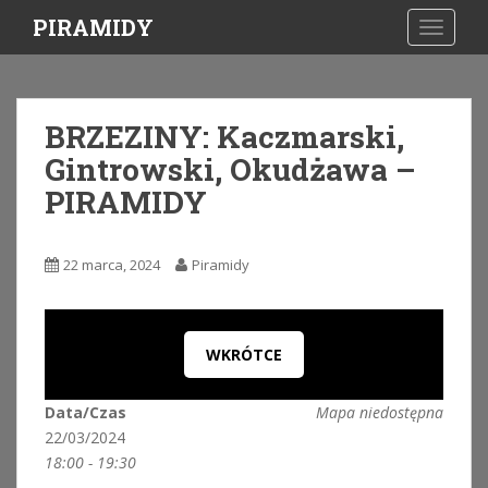
S
PIRAMIDY
TOGGLE
k
i
p
t
BRZEZINY: Kaczmarski,
o
Gintrowski, Okudżawa –
m
a
PIRAMIDY
i
n
c
22 marca, 2024
Piramidy
o
n
t
WKRÓTCE
e
n
t
Data/Czas
Mapa niedostępna
22/03/2024
18:00 - 19:30