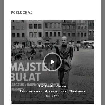
POSŁUCHAJ
Odtwarzacz
plików
dźwiękowych
Piotr Kajetan Matczuk
Cudowny walc sł. i muz. Bułat Okudżawa
0:00
/
2:10