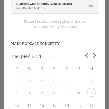
Cudowny walc sł. i muz. Bułat Okudżawa
2:10
Piotr Kajetan Matczuk
Możesz też kupić nasze płyty w sklepie
kliknij aby przejść do sklepu.
NADCHODZĄCE KONCERTY
P
W
Ś
C
P
S
N
27
28
29
30
31
1
2
3
4
5
6
7
8
9
10
11
12
13
14
15
16