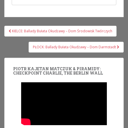
Nawigacja
KIELCE: Ballady Bułata Okudżawy – Dom Środowisk Twórczych
wpisu
PŁOCK: Ballady Bułata Okudżawy – Dom Darmstadt
PIOTR KAJETAN MATCZUK & PIRAMIDY:
CHECKPOINT CHARLIE, THE BERLIN WALL