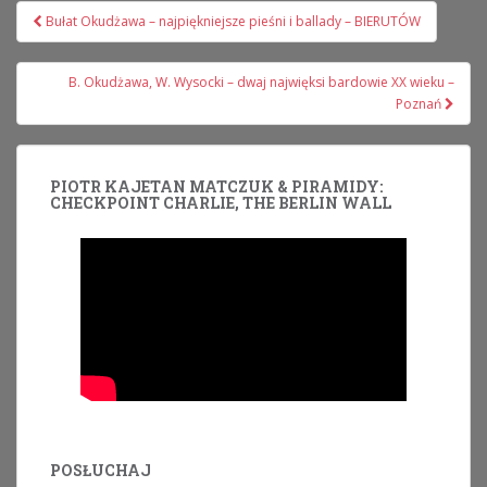
Nawigacja
Bułat Okudżawa – najpiękniejsze pieśni i ballady – BIERUTÓW
wpisu
B. Okudżawa, W. Wysocki – dwaj najwięksi bardowie XX wieku –
Poznań
PIOTR KAJETAN MATCZUK & PIRAMIDY:
CHECKPOINT CHARLIE, THE BERLIN WALL
POSŁUCHAJ