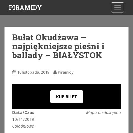
S
PIRAMIDY
TOGGLE
k
i
p
t
Bułat Okudżawa –
o
najpiękniejsze pieśni i
m
a
ballady – BIAŁYSTOK
i
n
c
10 listopada, 2019
Piramidy
o
n
t
KUP BILET
e
n
t
Data/Czas
Mapa niedostępna
10/11/2019
Całodniowe