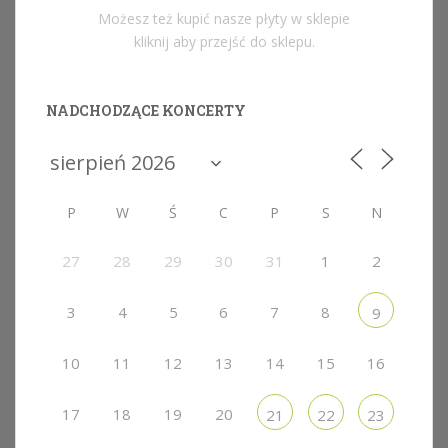
Możesz też kupić nasze płyty w sklepie
kliknij aby przejść do sklepu.
NADCHODZĄCE KONCERTY
P
W
Ś
C
P
S
N
27
28
29
30
31
1
2
3
4
5
6
7
8
9
10
11
12
13
14
15
16
17
18
19
20
21
22
23