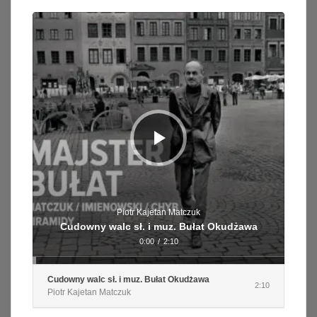
Odtwarzacz
plików
dźwiękowych
Piotr Kajetan Matczuk
Cudowny walc sł. i muz. Bułat Okudżawa
0:00
/
2:10
Cudowny walc sł. i muz. Bułat Okudżawa
2:10
Piotr Kajetan Matczuk