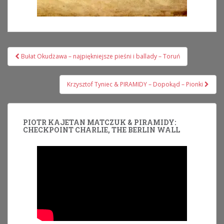
Nawigacja
Bułat Okudżawa – najpiękniejsze pieśni i ballady – Toruń
wpisu
Krzysztof Tyniec & PIRAMIDY – Dopokąd – Pionki
PIOTR KAJETAN MATCZUK & PIRAMIDY:
CHECKPOINT CHARLIE, THE BERLIN WALL