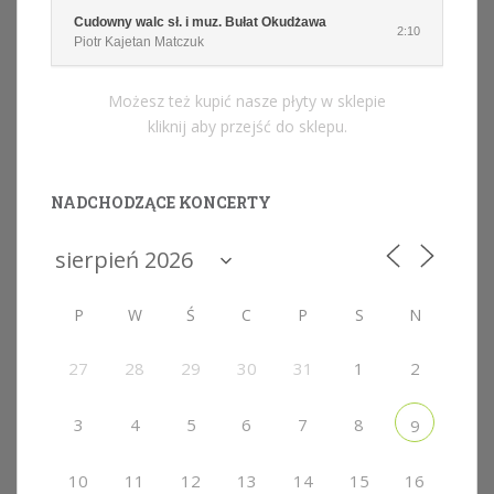
Cudowny walc sł. i muz. Bułat Okudżawa
2:10
Piotr Kajetan Matczuk
Możesz też kupić nasze płyty w sklepie
kliknij aby przejść do sklepu.
NADCHODZĄCE KONCERTY
P
W
Ś
C
P
S
N
27
28
29
30
31
1
2
3
4
5
6
7
8
9
10
11
12
13
14
15
16