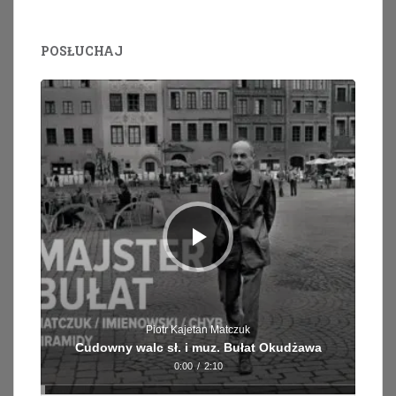
POSŁUCHAJ
Odtwarzacz
plików
dźwiękowych
Piotr Kajetan Matczuk
Cudowny walc sł. i muz. Bułat Okudżawa
0:00
/
2:10