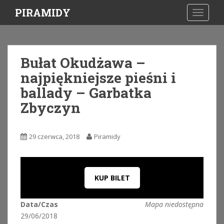
S
PIRAMIDY
TOGGLE
k
i
p
t
Bułat Okudżawa –
o
najpiękniejsze pieśni i
m
a
ballady – Garbatka
i
Zbyczyn
n
c
o
29 czerwca, 2018
Piramidy
n
t
e
n
KUP BILET
t
Data/Czas
Mapa niedostępna
29/06/2018